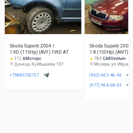
Skoda Superb
2004
г.
Skoda Superb
2004
1.9D (115Hp) (AVF) FWD AT
1.8 (150Hp) (AWT)
112
АМоторс
783
CARVentum
Донецк, Куйбышева 107
Москва, ул. Ибраги
+79885750707
(963) 663-46-43
(977) 964-08-03