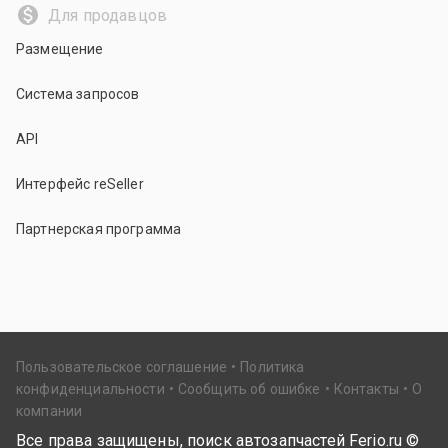
Для продавцов
Размещение
Система запросов
API
Интерфейс reSeller
Партнерская программа
Пользовательское соглашение
Политика
конфиденциальности
Сообщить об ошибке
Контакты
О
компании
Все права защищены, поиск автозапчастей Ferio.ru ©