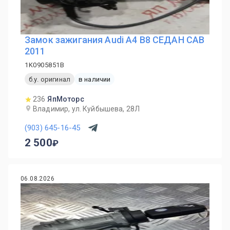
Замок зажигания Audi A4 B8 СЕДАН CAB
2011
1K0905851B
б.у. оригинал
в наличии
236
ЯпМоторс
Владимир, ул. Куйбышева, 28Л
(903) 645-16-45
2 500
06.08.2026