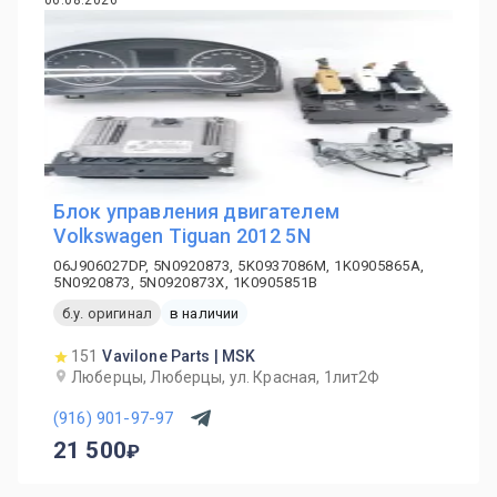
06.08.2026
Блок управления двигателем
Volkswagen Tiguan 2012 5N
06J906027DP, 5N0920873, 5K0937086M, 1K0905865A,
5N0920873, 5N0920873X, 1K0905851B
б.у. оригинал
в наличии
151
Vavilone Parts | MSK
Люберцы, Люберцы, ул. Красная, 1лит2Ф
(916) 901-97-97
21 500