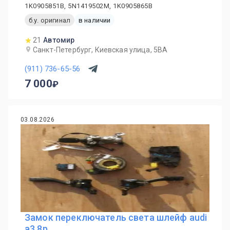
1K0905851B, 5N1419502M, 1K0905865B
б.у. оригинал
в наличии
21
Автомир
Санкт-Петербург, Киевская улица, 5ВА
(911) 736-65-56
7 000
03.08.2026
Замок переключатель света шлейф audi
a3 8p