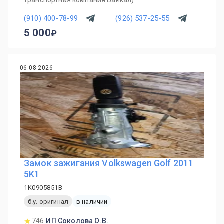
транспортная компания Байкал)
(910) 400-78-99
(926) 537-25-55
5 000
06.08.2026
Замок зажигания Volkswagen Golf 2011
5K1
1K0905851B
б.у. оригинал
в наличии
746
ИП Соколова О.В.