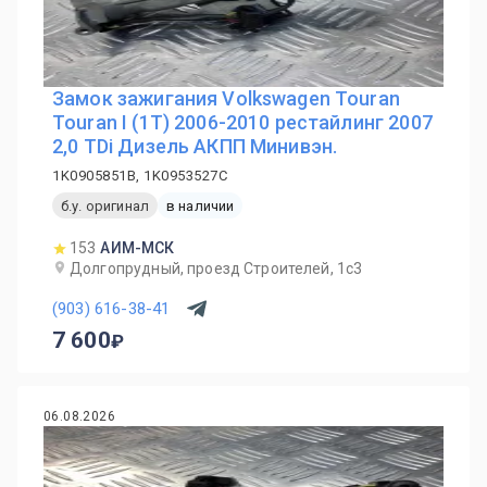
Замок зажигания Volkswagen Touran
Touran I (1T) 2006-2010 рестайлинг 2007
2,0 TDi Дизель АКПП Минивэн.
1K0905851B, 1K0953527C
б.у. оригинал
в наличии
153
АИМ-МСК
Долгопрудный, проезд Строителей, 1с3
(903) 616-38-41
7 600
06.08.2026