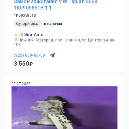
Замок зажигания VW Tiguan 2008
1K0905851B 1 1
1K0905851B
б.у. оригинал
в наличии
53
ЭлитАвто
Нижний Новгород, пос. Новинки, ул. Центральная,
103
(920) 009-88-68
3 550
20.07.2026