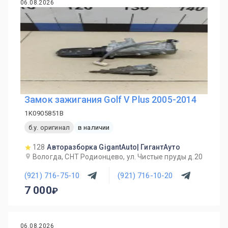
06.08.2026
Замок зажигания Golf V Plus 2005-2014
1K0905851B
б.у. оригинал
в наличии
128
Авторазборка GigantAuto| ГигантАуто
Вологда, СНТ Родионцево, ул. Чистые пруды д.20
(921) 716-75-10
(921) 716-10-20
7 000
06.08.2026