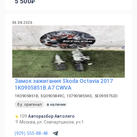
5 500
06.08.2026
Замок зажигания Skoda Octavia 2017
1K0905851B A7 CWVA
1K0905851B, 5Q0905849C, 107905855KS, 5E0959752D
б.у. оригинал
в наличии
109
Авторазбор Автолего
Москва, ул. Совпартшкола, уч.1
(929) 555-88-48