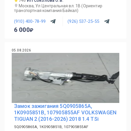
746
ИП Соколова О.В.
Москва, Ул Центральная вл. 1В (Ориентир
транспортная компания Байкал)
(910) 400-78-99
(926) 537-25-55
6 000
05.08.2026
Замок зажигания 5Q0905865A,
1K0905851B, 107905855AF VOLKSWAGEN
TIGUAN 2 (2016-2026) 2018 1.4 TSi
5Q0905865A, 1K0905851B, 107905855AF