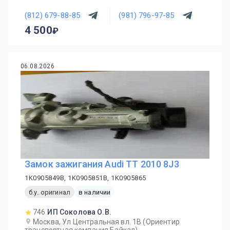
(812) 679-88-85
(981) 796-97-85
4 500
06.08.2026
Замок зажигания Audi TT 2010 8J3
1K0905849B, 1K0905851B, 1K0905865
б.у. оригинал
в наличии
746
ИП Соколова О.В.
Москва, Ул Центральная вл. 1В (Ориентир