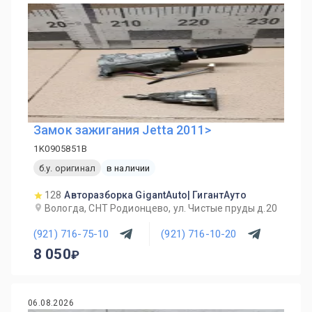
Замок зажигания Jetta 2011>
1K0905851B
б.у. оригинал
в наличии
128
Авторазборка GigantAuto| ГигантАуто
Вологда, СНТ Родионцево, ул. Чистые пруды д.20
(921) 716-75-10
(921) 716-10-20
8 050
06.08.2026