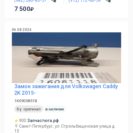
(982) 280-83-57
(912) 772-66-59
7 500
06.08.2026
Замок зажигания для Volkswagen Caddy
2K 2015-
1K0905851B
б.у. оригинал
в наличии
900
Запчастюга.рф
Санкт-Петербург, ул. Стрельбищенская улица д.
13