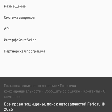
Размещение
Система запросов
API
Интерфейс reSeller
Партнерская программа
Пользовательское соглашение
Политика
конфиденциальности
Сообщить об ошибке
Контакты
О
компании
Все права защищены, поиск автозапчастей Ferio.ru ©
2026