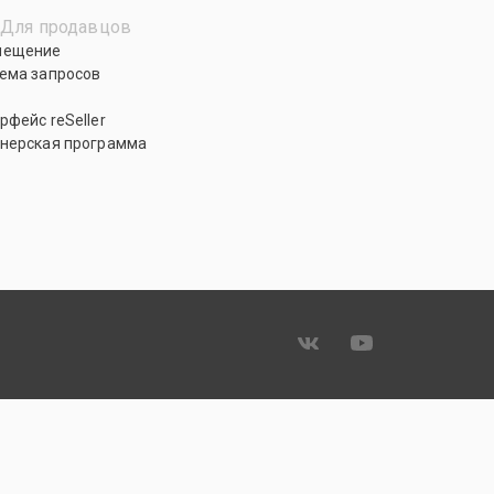
Для продавцов
мещение
ема запросов
рфейс reSeller
нерская программа