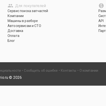
Для покупателей
Сервис поиска запчастей
Раз
Компании
Сист
Машины в разборе
API
Автосервисам и СТО
Инте
Доставка
Парт
Оплата
Блог
енциальности
Сообщить об ошибке
Контакты
О компании
io.ru ©
2026