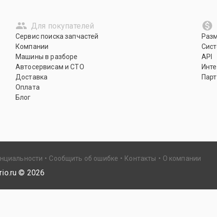
Для покупателей
Сервис поиска запчастей
Раз
Компании
Сист
Машины в разборе
API
Автосервисам и СТО
Инте
Доставка
Парт
Оплата
Блог
енциальности
Сообщить об ошибке
Контакты
О компании
io.ru ©
2026