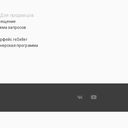
Для продавцов
мещение
ема запросов
рфейс reSeller
нерская программа