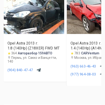
Opel Astra
2013
г.
Opel Astra
2013
г.
1.8 (140Hp) (Z18XER) FWD MT
1.4 (140Hp) (A14N
364
Авторазбор 159АВТО
783
CARVentum
Пермь, ул. Сакко и Ванцетти,
Москва, ул. Ибраги
140
(963) 663-46-43
(904) 840-47-47
(977) 964-08-03