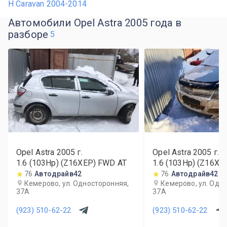
H Caravan 2004-2014
Автомобили Opel Astra 2005 года в
разборе
5
Opel Astra
2005
г.
Opel Astra
2005
г.
1.6 (103Hp) (Z16XEP) FWD AT
1.6 (103Hp) (Z16X
76
Автодрайв42
76
Автодрайв42
Кемерово, ул. Односторонняя,
Кемерово, ул. Одн
37А
37А
(923) 510-62-22
(923) 510-62-22