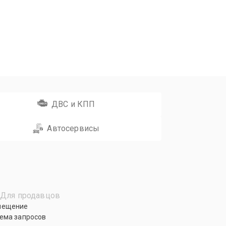
ДВС и КПП
Автосервисы
Для продавцов
мещение
ема запросов