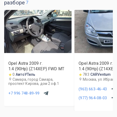
разборе
7
Opel Astra
2009
г.
Opel Astra
2009
г.
1.4 (90Hp) (Z14XEP) FWD MT
1.4 (90Hp) (Z14XE
0
АвтоУТиль
783
CARVentum
Самара, город Самара,
Москва, ул. Ибраги
проспект Кирова, дом 2 оф.1
(963) 663-46-43
+7 996 748-89-99
(977) 964-08-03