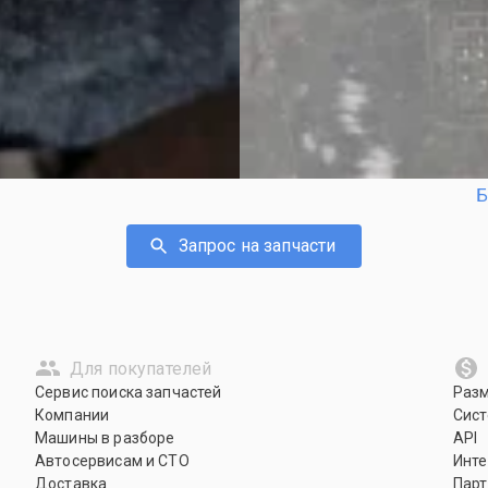
Б
Запрос на запчасти
Для покупателей
Сервис поиска запчастей
Раз
Компании
Сист
Машины в разборе
API
Автосервисам и СТО
Инте
Доставка
Парт