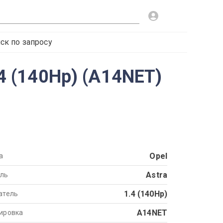
ск по запросу
.4 (140Hp) (A14NET)
Opel
а
Astra
ль
1.4 (140Hp)
атель
A14NET
ировка