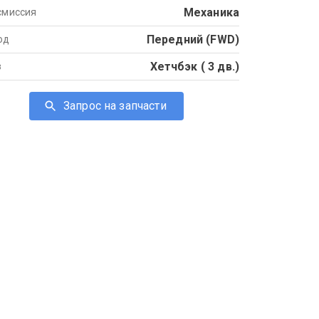
Механика
смиссия
Передний (FWD)
од
Хетчбэк ( 3 дв.)
в
Запрос на запчасти