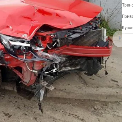
Тран
Прив
Кузо