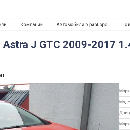
ели
Компании
Автомобили в разборе
Пои
l Astra J GTC 2009-2017 1
 MT
Марк
Моде
Двиг
Марк