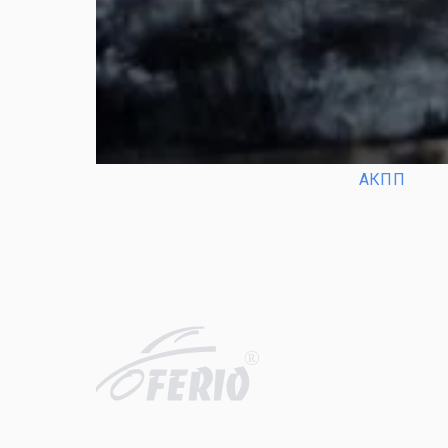
АКПП
R