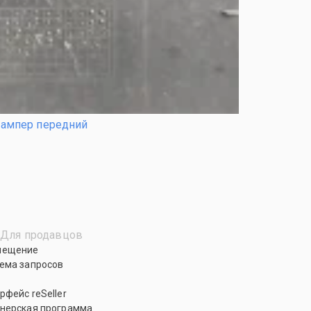
ампер передний
Для продавцов
мещение
ема запросов
рфейс reSeller
нерская программа