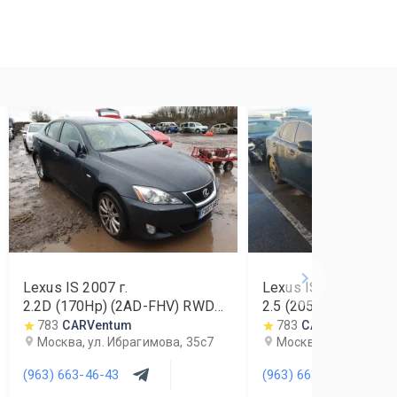
Lexus IS
2007
г.
Lexus IS
2006
г.
2.2D (170Hp) (2AD-FHV) RWD
2.5 (205Hp) (4GR-F
MT
783
CARVentum
783
CARVentum
Москва, ул. Ибрагимова, 35с7
Москва, ул. Ибрагим
(963) 663-46-43
(963) 663-46-43