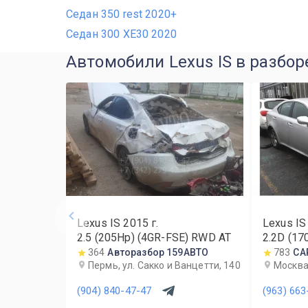
Седан 350 rest 2020+
Седан 300 XE30 2020
Автомобили Lexus IS в разбор
Lexus IS
2015
г.
Lexus IS
2.5 (205Hp) (4GR-FSE) RWD AT
2.2D (1
MT
364
Авторазбор 159АВТО
783
CA
Пермь, ул. Сакко и Ванцетти, 140
Москва,
(904) 840-47-47
(963) 663