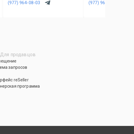
(977) 964-08-03
(977) 964-08-03
Для продавцов
мещение
ема запросов
рфейс reSeller
нерская программа