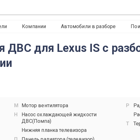
ели
Компании
Автомобили в разборе
Пои
 ДВС для Lexus IS с разб
сии
Мотор вентилятора
Ра
Насос охлаждающей жидкости
Ра
ДВС(Помпа)
Те
Нижняя планка телевизора
Панель радиатора (телевизор)