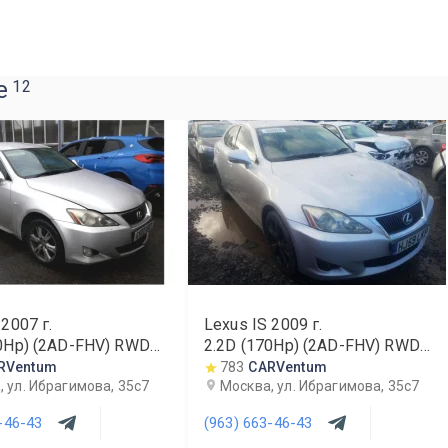
е
12
2007
г.
Lexus IS
2009
г.
70Hp) (2AD-FHV) RWD
2.2D (170Hp) (2AD-FHV) RWD
MT
RVentum
783
CARVentum
 ул. Ибрагимова, 35с7
Москва, ул. Ибрагимова, 35с7
-46-43
(963) 663-46-43