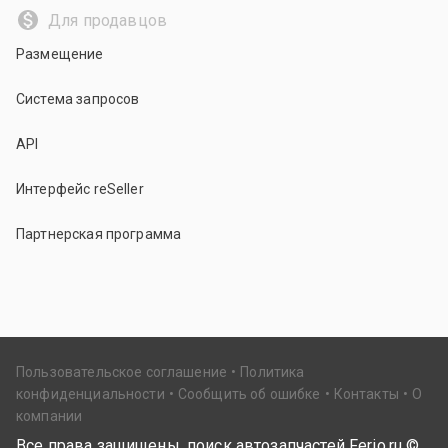
Для продавцов
Размещение
Система запросов
API
Интерфейс reSeller
Партнерская программа
Пользовательское соглашение
Политика
конфиденциальности
Сообщить об ошибке
Контакты
О
компании
Все права защищены, поиск автозапчастей Ferio.ru ©