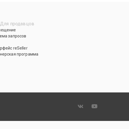
Для продавцов
мещение
ема запросов
рфейс reSeller
нерская программа