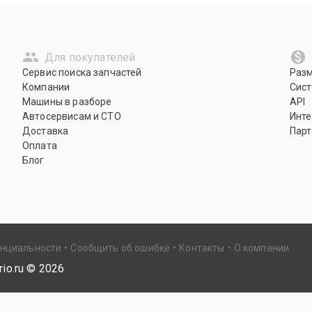
Для покупателей
Сервис поиска запчастей
Раз
Компании
Сист
Машины в разборе
API
Автосервисам и СТО
Инте
Доставка
Парт
Оплата
Блог
енциальности
Сообщить об ошибке
Контакты
О компании
io.ru ©
2026