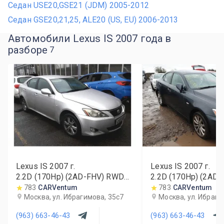
Седан USE20,GSE21 (JDM) 2005-2012
Седан GSE20,21,25, ALE20 (US, EU) 2006-2013
Автомобили Lexus IS 2007 года в
разборе
7
Lexus IS
2007
г.
Lexus IS
2007
г.
2.2D (170Hp) (2AD-FHV) RWD
2.2D (170Hp) (2AD
MT
MT
783
CARVentum
783
CARVentum
Москва, ул. Ибрагимова, 35с7
Москва, ул. Ибраги
(963) 663-46-43
(963) 663-46-43