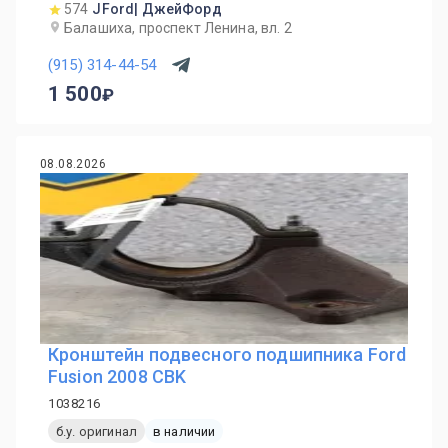
574
JFord| ДжейФорд
Балашиха, проспект Ленина, вл. 2
(915) 314-44-54
1 500
08.08.2026
Кронштейн подвесного подшипника Ford
Fusion 2008 CBK
1038216
б.у. оригинал
в наличии