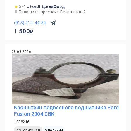
574
JFord| ДжейФорд
Балашиха, проспект Ленина, вл. 2
(915) 314-44-54
1 500
08.08.2026
Кронштейн подвесного подшипника Ford
Fusion 2004 CBK
1038216
б.у. оригинал
в наличии