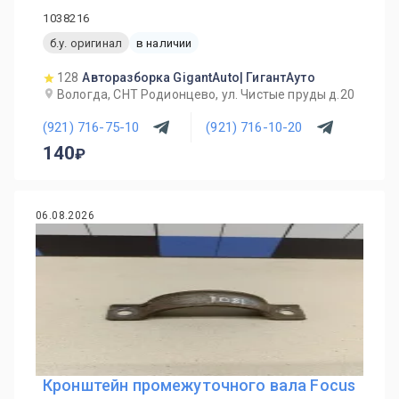
1038216
б.у. оригинал
в наличии
128
Авторазборка GigantAuto| ГигантАуто
Вологда, СНТ Родионцево, ул. Чистые пруды д.20
(921) 716-75-10
(921) 716-10-20
140
06.08.2026
Кронштейн промежуточного вала Focus