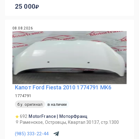
25 000
08.08.2026
Капот Ford Fiesta 2010 1774791 MK6
1774791
б.у. оригинал
в наличии
692
MotorFrance | МоторФранц
Раменское, Островцы, Квартал 30137, стр.1300
(985) 333-22-44