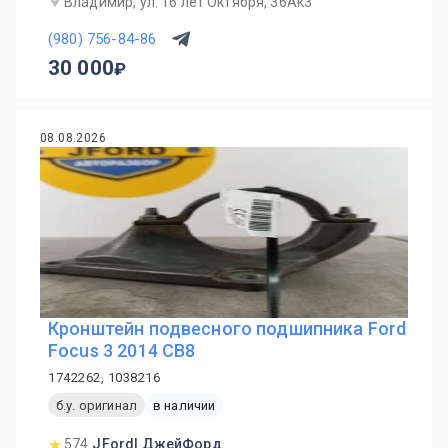
Владимир, ул. 16 лет Октября, 36Ак3
(980) 756-84-86
30 000
08.08.2026
Кронштейн подвесного подшипника Ford
Focus 3 2014 CB8
1742262, 1038216
б.у. оригинал
в наличии
574
JFord| ДжейФорд