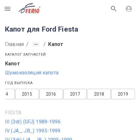
R
Капот для Ford Fiesta
Главная
/
/
Капот
КАТАЛОГ ЗАПЧАСТЕЙ
Капот
Шумоизоляция капота
ГОД ВЫПУСКА
2014
2015
2016
2017
2018
2019
FIESTA
III (3dr) (GFJ) 1989-1996
IV (JA_, JB_) 1995-1999
IV (3dr) (JA_, JB_) 1995-1999