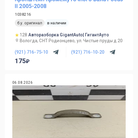
II 2005-2008
1038216
б.у. оригинал
в наличии
128
Авторазборка GigantAuto| ГигантАуто
Вологда, СНТ Родионцево, ул. Чистые пруды д.20
(921) 716-75-10
(921) 716-10-20
175
06.08.2026