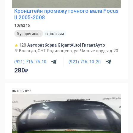
Кронштейн промежуточного вала Focus
II 2005-2008
1038216
б.у. оригинал
в наличии
128
Авторазборка GigantAuto| ГигантАуто
Вологда, СНТ Родионцево, ул. Чистые пруды д.20
(921) 716-75-10
(921) 716-10-20
280
06.08.2026