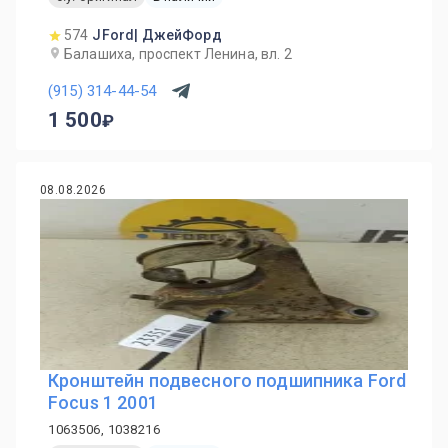
574
JFord| ДжейФорд
Балашиха, проспект Ленина, вл. 2
(915) 314-44-54
1 500
08.08.2026
Кронштейн подвесного подшипника Ford
Focus 1 2001
1063506, 1038216