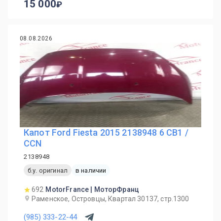
15 000
08.08.2026
Капот Ford Fiesta 2015 2138948 6 CB1 /
CCN
2138948
б.у. оригинал
в наличии
692
MotorFrance | МоторФранц
Раменское, Островцы, Квартал 30137, стр.1300
(985) 333-22-44