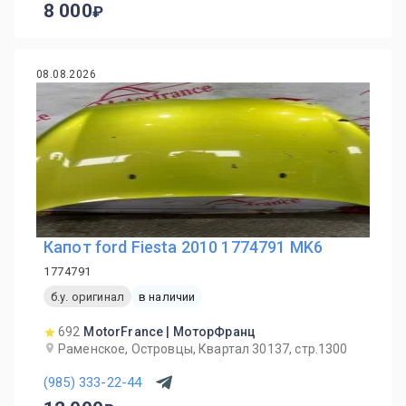
8 000
08.08.2026
Капот ford Fiesta 2010 1774791 MK6
1774791
б.у. оригинал
в наличии
692
MotorFrance | МоторФранц
Раменское, Островцы, Квартал 30137, стр.1300
(985) 333-22-44