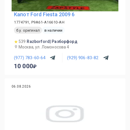
Капот Ford Fiesta 2009 6
1774791, P9A61-A16610-AH
б.у. оригинал
в наличии
539
Razborford| Разборфорд
Москва, ул. Ломоносова 4
(977) 783-60-64
(929) 906-83-82
10 000
06.08.2026