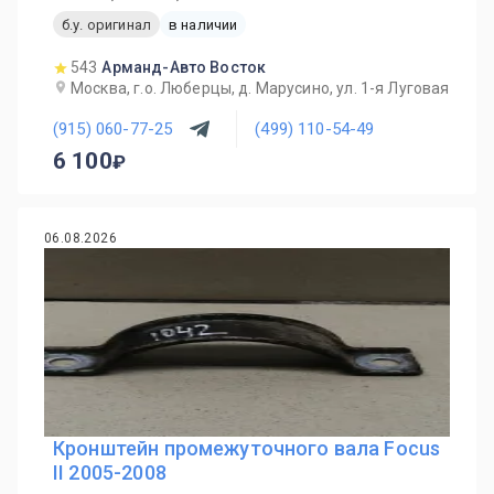
б.у. оригинал
в наличии
543
Арманд-Авто Восток
Москва, г.о. Люберцы, д. Марусино, ул. 1-я Луговая
(915) 060-77-25
(499) 110-54-49
6 100
06.08.2026
Кронштейн промежуточного вала Focus
II 2005-2008