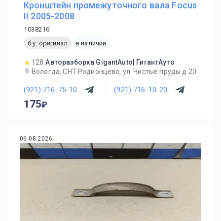
Кронштейн промежуточного вала Focus
II 2005-2008
1038216
б.у. оригинал
в наличии
128
Авторазборка GigantAuto| ГигантАуто
Вологда, СНТ Родионцево, ул. Чистые пруды д.20
(921) 716-75-10
(921) 716-10-20
175
06.08.2026