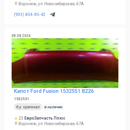
Воронеж, ул. Новосибирская, 67А
(903) 854-85-42
08.08.2026
Капот Ford Fusion 1532551 B226
1532551
б.у. оригинал
в наличии
23
ЕвроЗапчасть Плюс
Воронеж, ул. Новосибирская, 67А