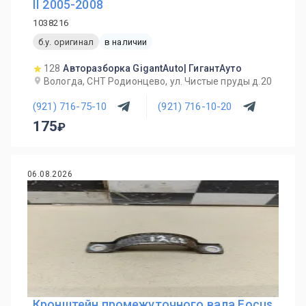
II 2005-2008
1038216
б.у. оригинал
в наличии
128
Авторазборка GigantAuto| ГигантАуто
Вологда, СНТ Родионцево, ул. Чистые пруды д.20
(921) 716-75-10
(921) 716-10-20
175
06.08.2026
Кронштейн промежуточного вала Focus