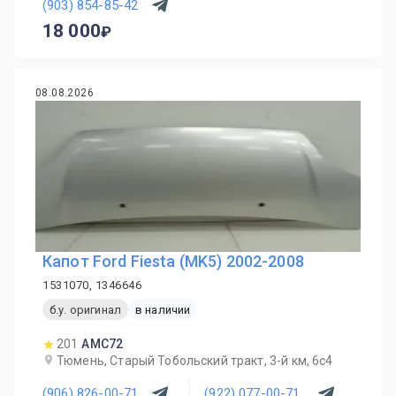
(903) 854-85-42
18 000
08.08.2026
Капот Ford Fiesta (MK5) 2002-2008
1531070, 1346646
б.у. оригинал
в наличии
201
AMC72
Тюмень, Старый Тобольский тракт, 3-й км, 6с4
(906) 826-00-71
(922) 077-00-71