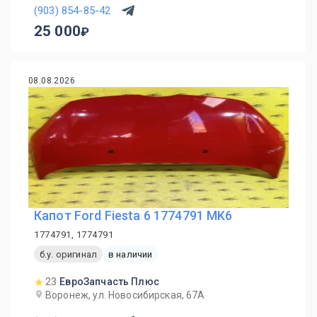
(903) 854-85-42
25 000
08.08.2026
Капот Ford Fiesta 6 1774791 MK6
1774791, 1774791
б.у. оригинал
в наличии
23
ЕвроЗапчасть Плюс
Воронеж, ул. Новосибирская, 67А