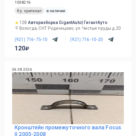
1038216
б.у. оригинал
в наличии
128
Авторазборка GigantAuto| ГигантАуто
Вологда, СНТ Родионцево, ул. Чистые пруды д.20
(921) 716-75-10
(921) 716-10-20
120
06.08.2026
Кронштейн промежуточного вала Focus
II 2005-2008