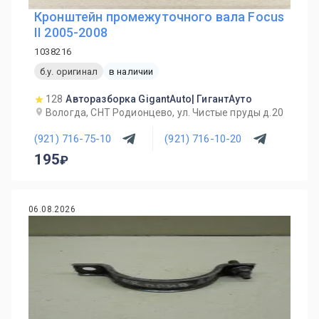
Кронштейн промежуточного вала Focus
II 2005-2008
1038216
б.у. оригинал
в наличии
128
Авторазборка GigantAuto| ГигантАуто
Вологда, СНТ Родионцево, ул. Чистые пруды д.20
(921) 716-75-10
(921) 716-10-20
195
06.08.2026