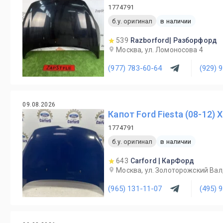
1774791
б.у. оригинал
в наличии
539
Razborford| Разборфорд
Москва, ул. Ломоносова 4
(977) 783-60-64
(929) 
09.08.2026
Капот Ford Fiesta (08-12) 
1774791
б.у. оригинал
в наличии
643
Carford | КарФорд
Москва, ул. Золоторожский Вал
(965) 131-11-07
(495) 