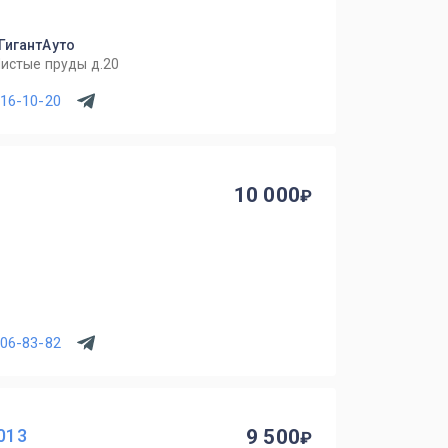
 ГигантАуто
Чистые пруды д.20
716-10-20
10 000
906-83-82
2013
9 500