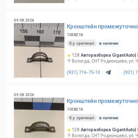
09.08.2026
Кронштейн промежуточного
1038216
б.у. оригинал
в наличии
128
Авторазборка GigantAuto|
Вологда, СНТ Родионцево, ул. 
(921) 716-75-10
(921) 
09.08.2026
Кронштейн промежуточного
1038216
б.у. оригинал
в наличии
128
Авторазборка GigantAuto|
Вологда, СНТ Родионцево, ул. 