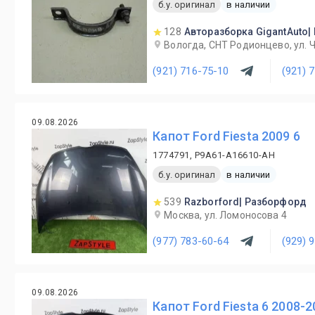
б.у. оригинал
в наличии
128
Авторазборка GigantAuto|
Вологда, СНТ Родионцево, ул. 
(921) 716-75-10
(921) 
09.08.2026
Капот Ford Fiesta 2009 6
1774791, P9A61-A16610-AH
б.у. оригинал
в наличии
539
Razborford| Разборфорд
Москва, ул. Ломоносова 4
(977) 783-60-64
(929) 
09.08.2026
Капот Ford Fiesta 6 2008-