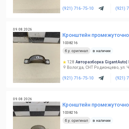
(921) 716-75-10
(921) 
09.08.2026
Кронштейн промежуточного
1038216
б.у. оригинал
в наличии
128
Авторазборка GigantAuto|
Вологда, СНТ Родионцево, ул. 
(921) 716-75-10
(921) 
09.08.2026
Кронштейн промежуточного
1038216
б.у. оригинал
в наличии