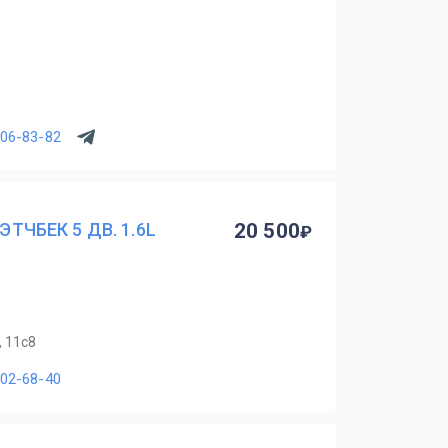
906-83-82
ХЭТЧБЕК 5 ДВ. 1.6L
20 500
, 11с8
902-68-40