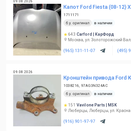
09.08.2026
Капот Ford Fiesta (08-12) 
1711171
б.у. оригинал
в наличии
643
Carford | КарФорд
Москва, ул. Золоторожский Вал
(965) 131-11-07
(495) 
09.08.2026
Кронштейн привода Ford K
1038216, 97AG3N324AC
б.у. оригинал
в наличии
151
Vavilone Parts | MSK
Люберцы, Люберцы, ул. Красна
(916) 901-97-97