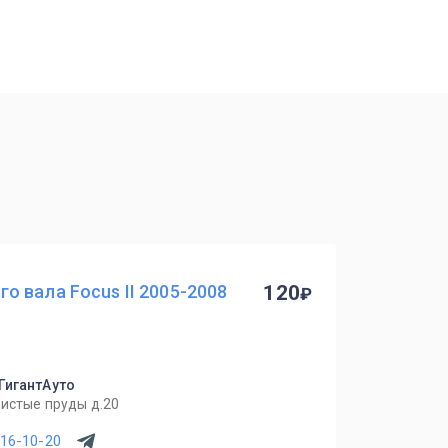
 вала Focus II 2005-2008
120
 ГигантАуто
Чистые пруды д.20
716-10-20