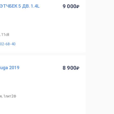
ХЭТЧБЕК 5 ДВ. 1.4L
9 000
, 11с8
902-68-40
uga 2019
8 900
я, 1лит2Ф