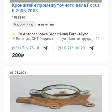
Кронштейн промежуточного вала Focus
II 2005-2008
1038216
б.у. оригинал
в наличии
128
Авторазборка GigantAuto| ГигантАуто
Вологда, СНТ Родионцево, ул. Чистые пруды д.20
(921) 716-75-10
(921) 716-10-20
280
06.08.2026