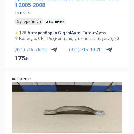
II 2005-2008
1038216
б.у. оригинал
в наличии
128
Авторазборка GigantAuto| ГигантАуто
Вологда, СНТ Родионцево, ул. Чистые пруды д.20
(921) 716-75-10
(921) 716-10-20
175
06.08.2026