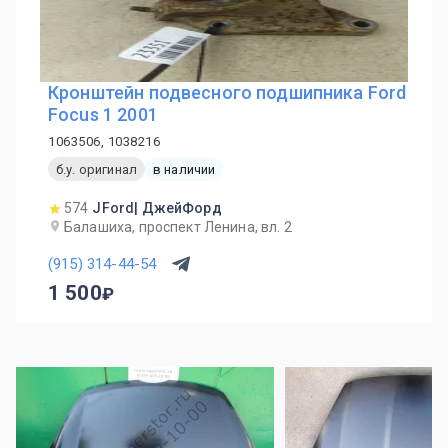
Кронштейн подвесного подшипника Ford
Focus 1 2001
1063506, 1038216
б.у. оригинал
в наличии
574
JFord| ДжейФорд
Балашиха, проспект Ленина, вл. 2
(915) 314-44-54
1 500