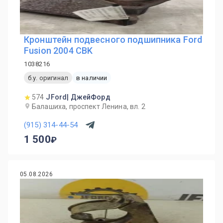
Кронштейн подвесного подшипника Ford
Fusion 2004 CBK
1038216
б.у. оригинал
в наличии
574
JFord| ДжейФорд
Балашиха, проспект Ленина, вл. 2
(915) 314-44-54
1 500
05.08.2026