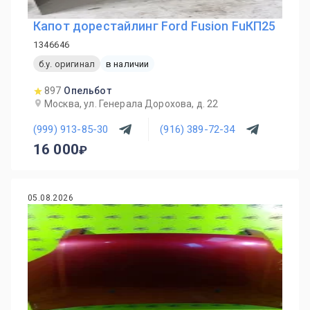
Капот дорестайлинг Ford Fusion FuКП25
1346646
б.у. оригинал
в наличии
897
Опельбот
Москва, ул. Генерала Дорохова, д. 22
(999) 913-85-30
(916) 389-72-34
16 000
05.08.2026