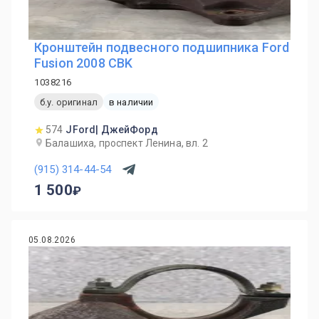
Кронштейн подвесного подшипника Ford
Fusion 2008 CBK
1038216
б.у. оригинал
в наличии
574
JFord| ДжейФорд
Балашиха, проспект Ленина, вл. 2
(915) 314-44-54
1 500
05.08.2026