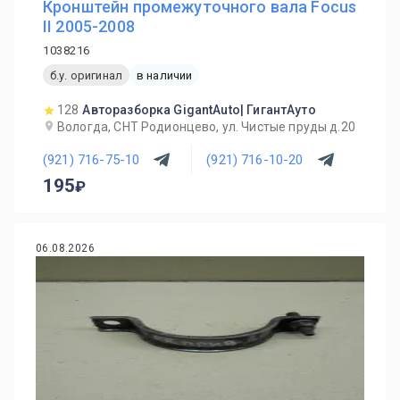
Кронштейн промежуточного вала Focus
II 2005-2008
1038216
б.у. оригинал
в наличии
128
Авторазборка GigantAuto| ГигантАуто
Вологда, СНТ Родионцево, ул. Чистые пруды д.20
(921) 716-75-10
(921) 716-10-20
195
06.08.2026