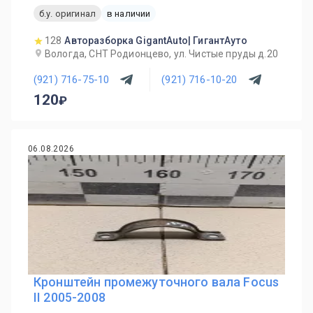
б.у. оригинал
в наличии
128
Авторазборка GigantAuto| ГигантАуто
Вологда, СНТ Родионцево, ул. Чистые пруды д.20
(921) 716-75-10
(921) 716-10-20
120
06.08.2026
Кронштейн промежуточного вала Focus
II 2005-2008