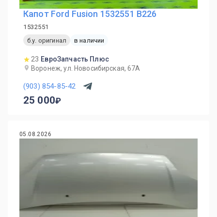
Капот Ford Fusion 1532551 B226
1532551
б.у. оригинал
в наличии
23
ЕвроЗапчасть Плюс
Воронеж, ул. Новосибирская, 67А
(903) 854-85-42
25 000
05.08.2026