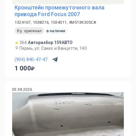
Кронштейн промежуточного вала
привода Ford Focus 2007
1324167, 1038216, 1034011, 4M513K305CA
б.у. оригинал
в наличии
364
Авторазбор 159АВТО
Пермь, ул. Сакко и Ванцетти, 140
(904) 840-47-47
1 000
05.08.2026