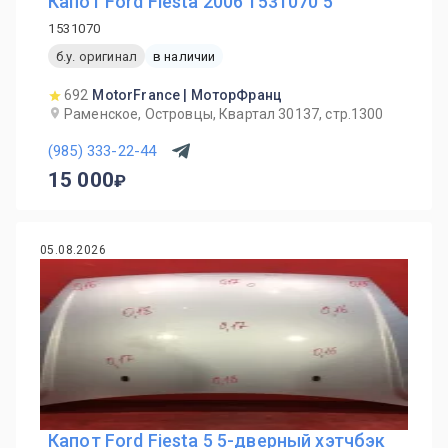
Капот Ford Fiesta 2006 1531070 5
1531070
б.у. оригинал
в наличии
692
MotorFrance | МоторФранц
Раменское, Островцы, Квартал 30137, стр.1300
(985) 333-22-44
15 000
05.08.2026
Капот Ford Fiesta 5 5-дверный хэтчбэк