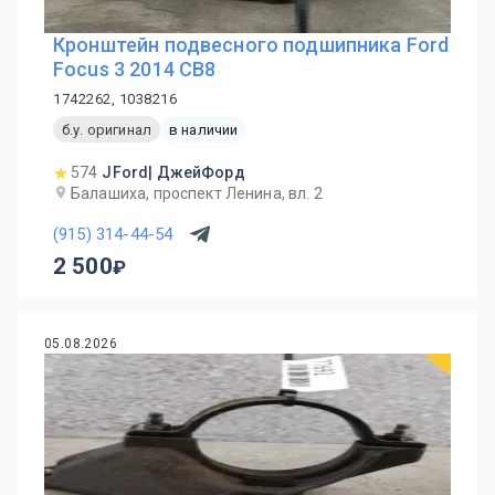
Кронштейн подвесного подшипника Ford
Focus 3 2014 CB8
1742262, 1038216
б.у. оригинал
в наличии
574
JFord| ДжейФорд
Балашиха, проспект Ленина, вл. 2
(915) 314-44-54
2 500
05.08.2026