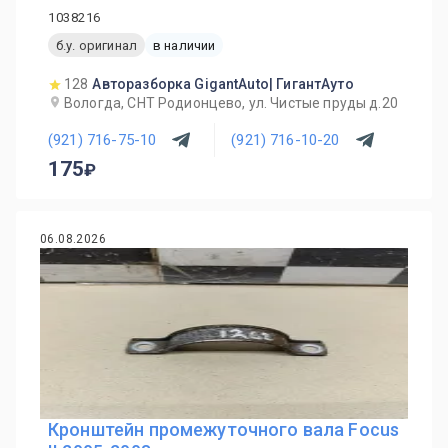
1038216
б.у. оригинал
в наличии
128
Авторазборка GigantAuto| ГигантАуто
Вологда, СНТ Родионцево, ул. Чистые пруды д.20
(921) 716-75-10
(921) 716-10-20
175
06.08.2026
Кронштейн промежуточного вала Focus