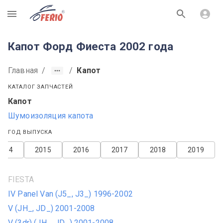
R
Капот Форд Фиеста 2002 года
Главная
/
/
Капот
КАТАЛОГ ЗАПЧАСТЕЙ
Капот
Шумоизоляция капота
ГОД ВЫПУСКА
2014
2015
2016
2017
2018
2019
FIESTA
IV Panel Van (J5_, J3_) 1996-2002
V (JH_, JD_) 2001-2008
V (3dr) (JH_, JD_) 2001-2008