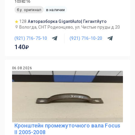
1038216
б.у. оригинал
в наличии
128
Авторазборка GigantAuto| ГигантАуто
Вологда, СНТ Родионцево, ул. Чистые пруды д.20
(921) 716-75-10
(921) 716-10-20
140
06.08.2026
Кронштейн промежуточного вала Focus
II 2005-2008