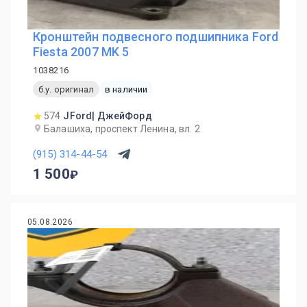
Кронштейн подвесного подшипника Ford
Fiesta 2007 MK 5
1038216
б.у. оригинал
в наличии
574
JFord| ДжейФорд
Балашиха, проспект Ленина, вл. 2
(915) 314-44-54
1 500
05.08.2026