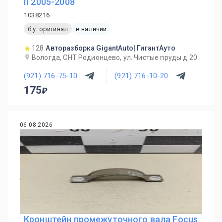
II 2005-2008
1038216
б.у. оригинал
в наличии
128
Авторазборка GigantAuto| ГигантАуто
Вологда, СНТ Родионцево, ул. Чистые пруды д.20
(921) 716-75-10
(921) 716-10-20
175
06.08.2026
Кронштейн промежуточного вала Focus