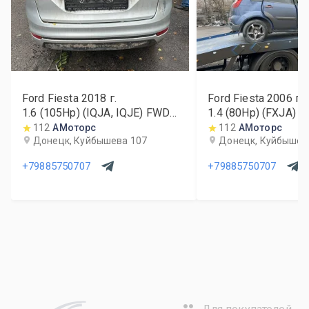
Ford Fiesta
2018
г.
Ford Fiesta
2006
г.
1.6 (105Hp) (IQJA, IQJE) FWD
1.4 (80Hp) (FXJA) 
MT
112
АМоторс
112
АМоторс
Донецк, Куйбышева 107
Донецк, Куйбышев
+79885750707
+79885750707