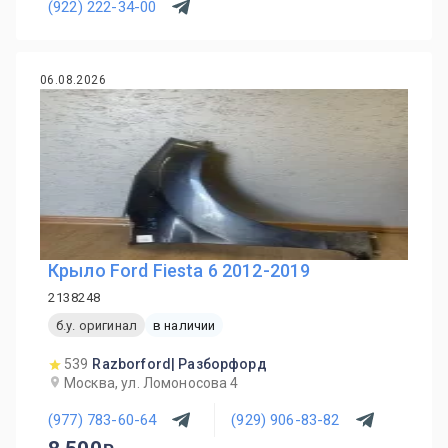
(922) 222-34-00
06.08.2026
Крыло Ford Fiesta 6 2012-2019
2138248
б.у. оригинал
в наличии
539
Razborford| Разборфорд
Москва, ул. Ломоносова 4
(977) 783-60-64
(929) 906-83-82