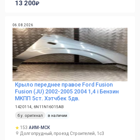
13 200
06.08.2026
Крыло переднее правое Ford Fusion
Fusion (JU) 2002-2005 2004 1,4 i Бензин
МКПП 5ст. Хэтчбек 5дв.
1420114, 6N11N16015AB
б.у. оригинал
в наличии
153
АИМ-МСК
Долгопрудный, проезд Строителей, 1с3