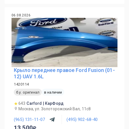
06.08.2026
Крыло переднее правое Ford Fusion (01-
12) UAV 1.6L
1420114
б.у. оригинал
в наличии
643
Carford | КарФорд
Москва, ул. Золоторожский Вал, 11с8
(965) 131-11-07
(495) 902-68-40
13 500