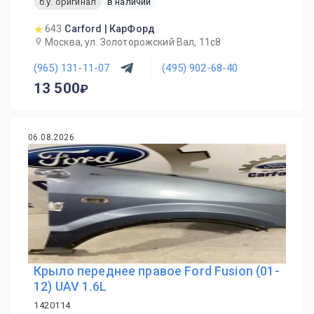
б.у. оригинал
в наличии
643
Carford | КарФорд
Москва, ул. Золоторожский Вал, 11с8
(965) 131-11-07
(495) 902-68-40
13 500
06.08.2026
Крыло переднее правое Ford Fusion (01-
12) UAV 1.6L
1420114