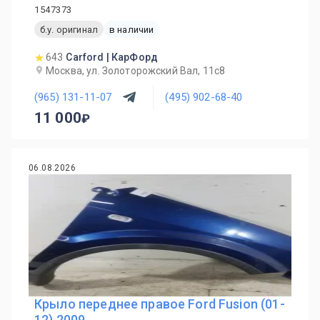
1547373
б.у. оригинал
в наличии
643
Carford | КарФорд
Москва, ул. Золоторожский Вал, 11с8
(965) 131-11-07
(495) 902-68-40
11 000
06.08.2026
Крыло переднее правое Ford Fusion (01-
12) 2009