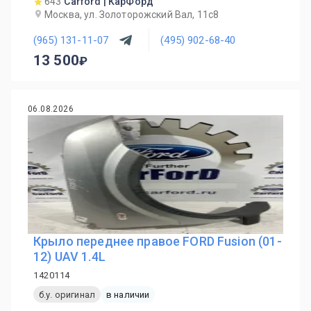
643
Carford | КарФорд
Москва, ул. Золоторожский Вал, 11с8
(965) 131-11-07
(495) 902-68-40
13 500
06.08.2026
Крыло переднее правое FORD Fusion (01-
12) UAV 1.4L
1420114
б.у. оригинал
в наличии