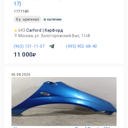
17)
1777180
б.у. оригинал
в наличии
643
Carford | КарФорд
Москва, ул. Золоторожский Вал, 11с8
(965) 131-11-07
(495) 902-68-40
11 000
06.08.2026