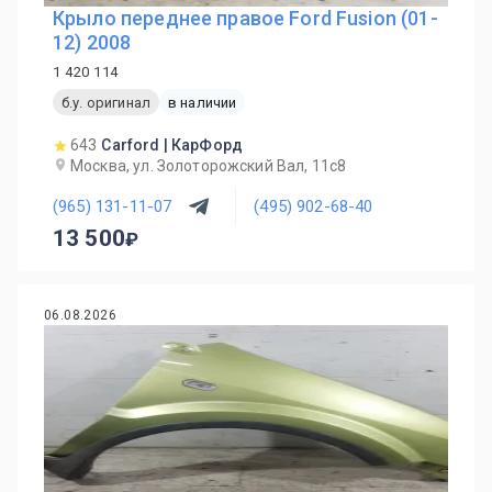
Крыло переднее правое Ford Fusion (01-
12) 2008
1 420 114
б.у. оригинал
в наличии
643
Carford | КарФорд
Москва, ул. Золоторожский Вал, 11с8
(965) 131-11-07
(495) 902-68-40
13 500
06.08.2026