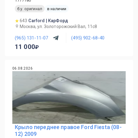
1777180
б.у. оригинал
в наличии
643
Carford | КарФорд
Москва, ул. Золоторожский Вал, 11с8
(965) 131-11-07
(495) 902-68-40
11 000
06.08.2026
Крыло переднее правое Ford Fiesta (08-
12) 2009