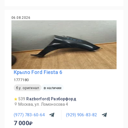
06.08.2026
Крыло Ford Fiesta 6
1777180
б.у. оригинал
в наличии
539
Razborford| Разборфорд
Москва, ул. Ломоносова 4
(977) 783-60-64
(929) 906-83-82
7 000