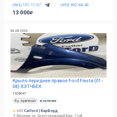
(965) 131-11-07
(495) 902-68-40
13 000
06.08.2026
Крыло переднее правое Ford Fiesta (01-
08) ХЭТЧБЕК
1528047
б.у. оригинал
в наличии
643
Carford | КарФорд
Москва, ул. Золоторожский Вал, 11с8