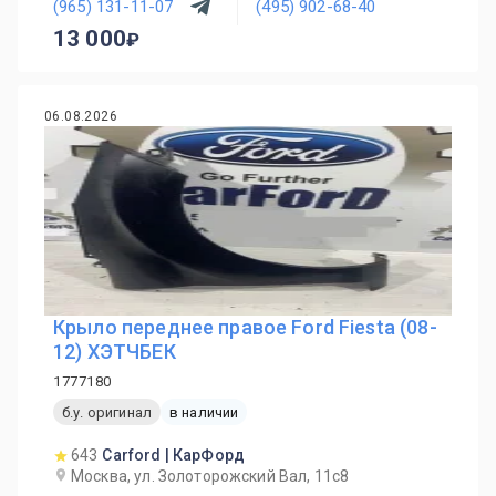
(965) 131-11-07
(495) 902-68-40
13 000
06.08.2026
Крыло переднее правое Ford Fiesta (08-
12) ХЭТЧБЕК
1777180
б.у. оригинал
в наличии
643
Carford | КарФорд
Москва, ул. Золоторожский Вал, 11с8