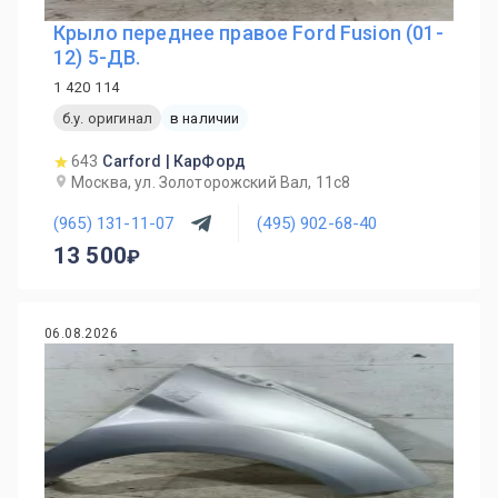
Крыло переднее правое Ford Fusion (01-
12) 5-ДВ.
1 420 114
б.у. оригинал
в наличии
643
Carford | КарФорд
Москва, ул. Золоторожский Вал, 11с8
(965) 131-11-07
(495) 902-68-40
13 500
06.08.2026