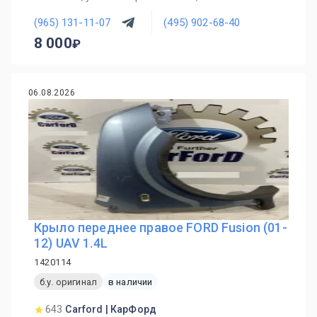
(965) 131-11-07
(495) 902-68-40
8 000
06.08.2026
Крыло переднее правое FORD Fusion (01-
12) UAV 1.4L
1420114
б.у. оригинал
в наличии
643
Carford | КарФорд