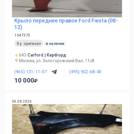
Крыло переднее правое Ford Fiesta (08-
12)
1547373
б.у. оригинал
в наличии
643
Carford | КарФорд
Москва, ул. Золоторожский Вал, 11с8
(965) 131-11-07
(495) 902-68-40
10 000
06.08.2026