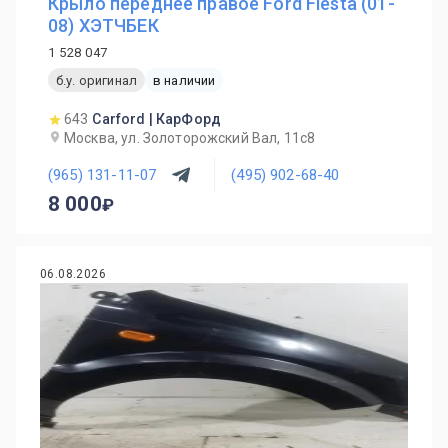
Крыло переднее правое Ford Fiesta (01-
08) ХЭТЧБЕК
1 528 047
б.у. оригинал
в наличии
643
Carford | КарФорд
Москва, ул. Золоторожский Вал, 11с8
(965) 131-11-07
(495) 902-68-40
8 000
06.08.2026