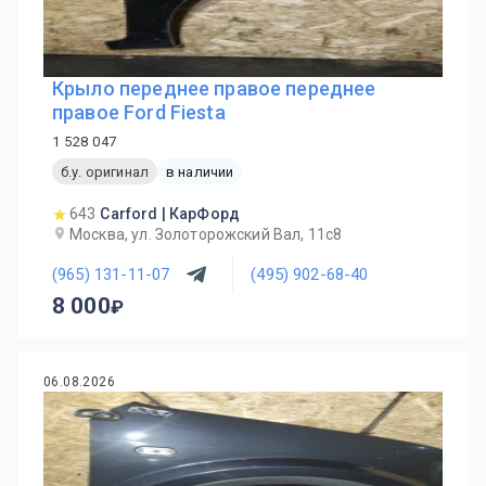
Крыло переднее правое переднее
правое Ford Fiesta
1 528 047
б.у. оригинал
в наличии
643
Carford | КарФорд
Москва, ул. Золоторожский Вал, 11с8
(965) 131-11-07
(495) 902-68-40
8 000
06.08.2026