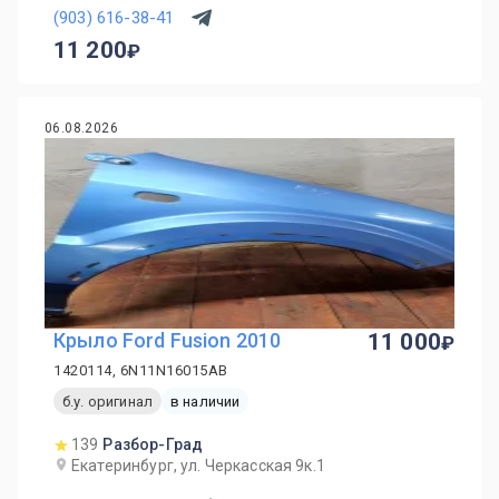
(903) 616-38-41
11 200
06.08.2026
Крыло Ford Fusion 2010
11 000
1420114, 6N11N16015AB
б.у. оригинал
в наличии
139
Разбор-Град
Екатеринбург, ул. Черкасская 9к.1