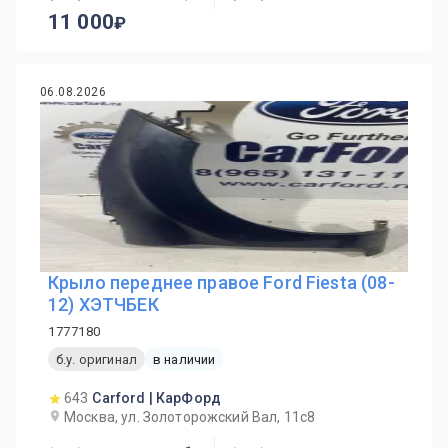
11 000
06.08.2026
Крыло переднее правое Ford Fiesta (08-
12) ХЭТЧБЕК
1777180
б.у. оригинал
в наличии
643
Carford | КарФорд
Москва, ул. Золоторожский Вал, 11с8