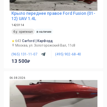
Крыло переднее правое Ford Fusion (01-
12) UAV 1.4L
1420114
б.у. оригинал
в наличии
643
Carford | КарФорд
Москва, ул. Золоторожский Вал, 11с8
(965) 131-11-07
(495) 902-68-40
13 500
06.08.2026