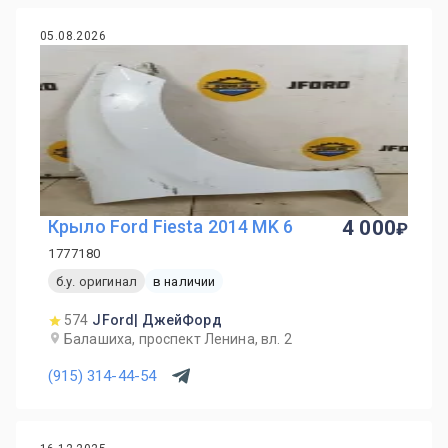
05.08.2026
Крыло Ford Fiesta 2014 MK 6
4 000
1777180
б.у. оригинал
в наличии
574
JFord| ДжейФорд
Балашиха, проспект Ленина, вл. 2
(915) 314-44-54