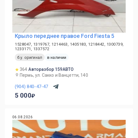
Крыло переднее правое Ford Fiesta 5
1528047, 1319767, 1214463, 1405183, 1218442, 1300739,
1233171, 1337572
б.у. оригинал
в наличии
364
Авторазбор 159АВТО
Пермь, ул. Сакко и Ванцетти, 140
(904) 840-47-47
5 000
06.08.2026