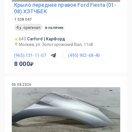
Крыло переднее правое Ford Fiesta (01-
08) ХЭТЧБЕК
1 528 047
б.у. оригинал
в наличии
643
Carford | КарФорд
Москва, ул. Золоторожский Вал, 11с8
(965) 131-11-07
(495) 902-68-40
8 000
06.08.2026