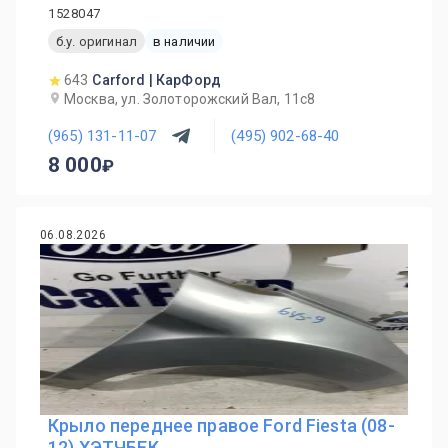
1528047
б.у. оригинал
в наличии
643
Carford | КарФорд
Москва, ул. Золоторожский Вал, 11с8
(965) 131-11-07
(495) 902-68-40
8 000
06.08.2026
Крыло переднее правое Ford Fiesta (08-
12) ХЭТЧБЕК