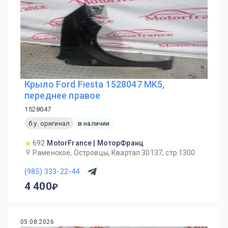
Крыло Ford Fiesta 1528047 MK5,
переднее правое
1528047
б.у. оригинал
в наличии
692
MotorFrance | МоторФранц
Раменское, Островцы, Квартал 30137, стр.1300
(985) 333-22-44
4 400
05.08.2026