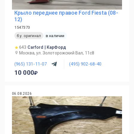
Крыло переднее правое Ford Fiesta (08-
12)
1547373
б.у. оригинал
в наличии
643
Carford | КарФорд
Москва, ул. Золоторожский Вал, 11с8
(965) 131-11-07
(495) 902-68-40
10 000
06.08.2026