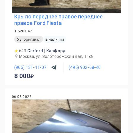
Крыло переднее правое переднее
правое Ford Fiesta
1 528 047
б.у. оригинал
в наличии
643
Carford | КарФорд
Москва, ул. Золоторожский Вал, 11с8
(965) 131-11-07
(495) 902-68-40
8 000
06.08.2026