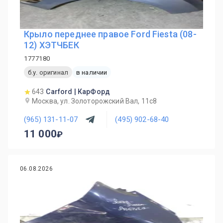
Крыло переднее правое Ford Fiesta (08-
12) ХЭТЧБЕК
1777180
б.у. оригинал
в наличии
643
Carford | КарФорд
Москва, ул. Золоторожский Вал, 11с8
(965) 131-11-07
(495) 902-68-40
11 000
06.08.2026