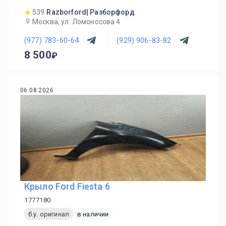
539
Razborford| Разборфорд
Москва, ул. Ломоносова 4
(977) 783-60-64
(929) 906-83-82
8 500
06.08.2026
Крыло Ford Fiesta 6
1777180
б.у. оригинал
в наличии