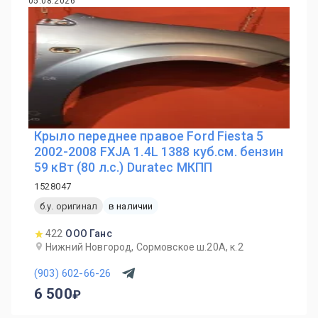
05.08.2026
Крыло переднее правое Ford Fiesta 5
2002-2008 FXJA 1.4L 1388 куб.см. бензин
59 кВт (80 л.с.) Duratec МКПП
1528047
б.у. оригинал
в наличии
422
ООО Ганс
Нижний Новгород, Сормовское ш.20А, к.2
(903) 602-66-26
6 500