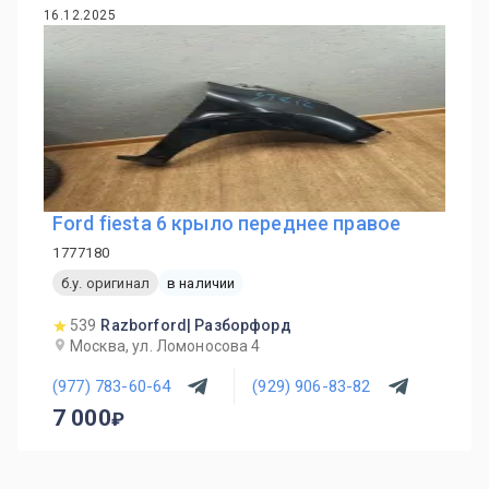
16.12.2025
Ford fiesta 6 крыло переднее правое
1777180
б.у. оригинал
в наличии
539
Razborford| Разборфорд
Москва, ул. Ломоносова 4
(977) 783-60-64
(929) 906-83-82
7 000