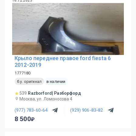
16.12.2025
Крыло переднее правое ford fiesta 6
2012-2019
1777180
б.у. оригинал
в наличии
539
Razborford| Разборфорд
Москва, ул. Ломоносова 4
(977) 783-60-64
(929) 906-83-82
8 500