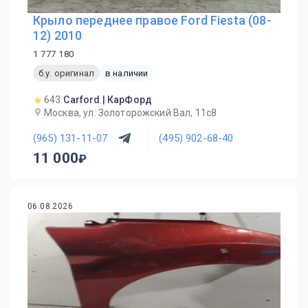
Крыло переднее правое Ford Fiesta (08-
12) 2010
1 777 180
б.у. оригинал
в наличии
643
Carford | КарФорд
Москва, ул. Золоторожский Вал, 11с8
(965) 131-11-07
(495) 902-68-40
11 000
06.08.2026