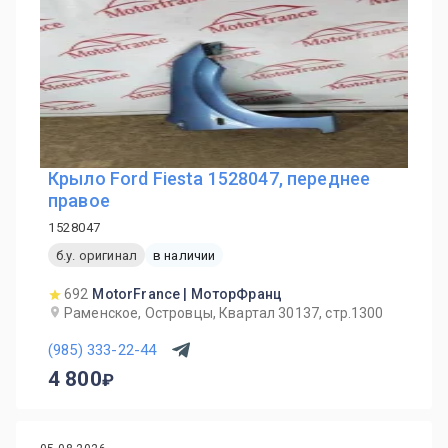
Крыло Ford Fiesta 1528047, переднее
правое
1528047
б.у. оригинал
в наличии
692
MotorFrance | МоторФранц
Раменское, Островцы, Квартал 30137, стр.1300
(985) 333-22-44
4 800