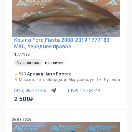
Крыло Ford Fiesta 2008-2019 1777180
MK6, переднее правое
1777180
б.у. оригинал
в наличии
543
Арманд-Авто Восток
Москва, г.о. Люберцы, д. Марусино, ул. 1-я Луговая
(915) 060-77-25
(499) 110-54-49
2 500
06.08.2026