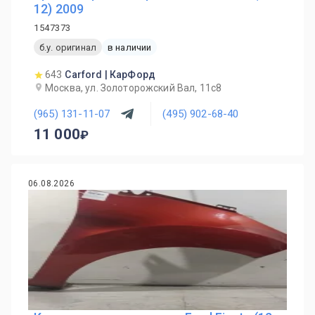
12) 2009
1547373
б.у. оригинал
в наличии
643
Carford | КарФорд
Москва, ул. Золоторожский Вал, 11с8
(965) 131-11-07
(495) 902-68-40
11 000
06.08.2026