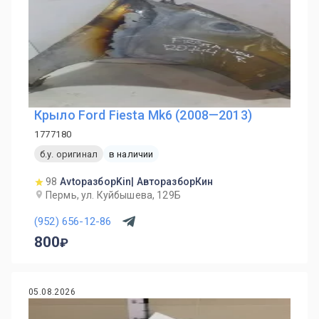
Крыло Ford Fiesta Mk6 (2008—2013)
1777180
б.у. оригинал
в наличии
98
AvtoразборKin| АвторазборКин
Пермь, ул. Куйбышева, 129Б
(952) 656-12-86
800
05.08.2026