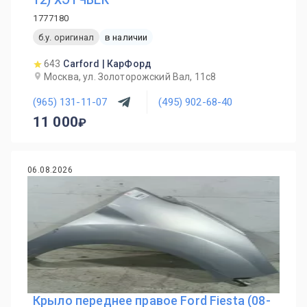
1777180
б.у. оригинал
в наличии
643
Carford | КарФорд
Москва, ул. Золоторожский Вал, 11с8
(965) 131-11-07
(495) 902-68-40
11 000
06.08.2026
Крыло переднее правое Ford Fiesta (08-