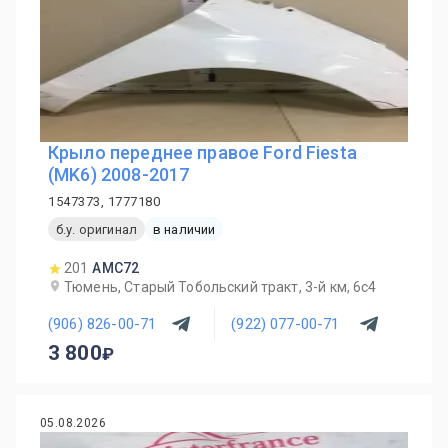
Крыло переднее правое Ford Fiesta
(MK6) 2008-2017
1547373, 1777180
б.у. оригинал
в наличии
201
AMC72
Тюмень, Старый Тобольский тракт, 3-й км, 6с4
(906) 826-00-71
(922) 077-00-71
3 800
05.08.2026