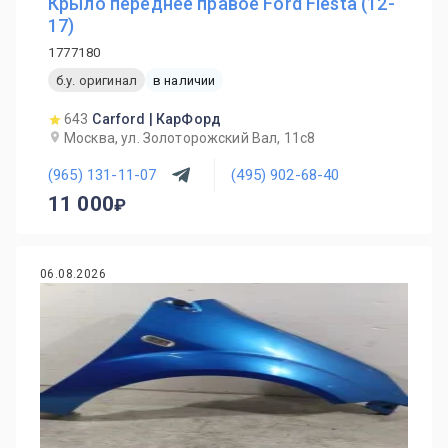
Крыло переднее правое Ford Fiesta (12-
17)
1777180
б.у. оригинал
в наличии
643
Carford | КарФорд
Москва, ул. Золоторожский Вал, 11с8
(965) 131-11-07
(495) 902-68-40
11 000
06.08.2026