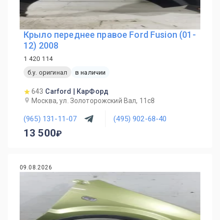
Крыло переднее правое Ford Fusion (01-
12) 2008
1 420 114
б.у. оригинал
в наличии
643
Carford | КарФорд
Москва, ул. Золоторожский Вал, 11с8
(965) 131-11-07
(495) 902-68-40
13 500
09.08.2026