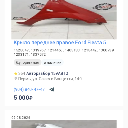
Крыло переднее правое Ford Fiesta 5
1528047, 1319767, 1214463, 1405183, 1218442, 1300739,
1233171, 1337572
б.у. оригинал
в наличии
364
Авторазбор 159АВТО
Пермь, ул. Сакко и Ванцетти, 140
(904) 840-47-47
5 000
09.08.2026