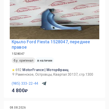
Крыло Ford Fiesta 1528047, переднее
правое
1528047
б.у. оригинал
в наличии
692
MotorFrance | МоторФранц
Раменское, Островцы, Квартал 30137, стр.1300
(985) 333-22-44
4 800
08.08.2026