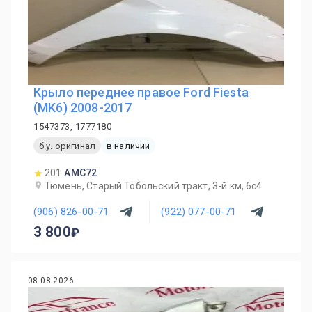
Крыло переднее правое Ford Fiesta
(MK6) 2008-2017
1547373, 1777180
б.у. оригинал
в наличии
201
AMC72
Тюмень, Старый Тобольский тракт, 3-й км, 6с4
(906) 826-00-71
(922) 077-00-71
3 800
08.08.2026