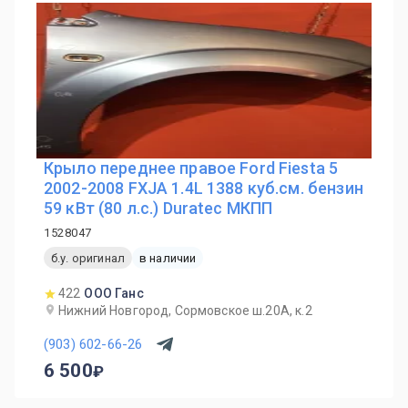
Крыло переднее правое Ford Fiesta 5
2002-2008 FXJA 1.4L 1388 куб.см. бензин
59 кВт (80 л.с.) Duratec МКПП
1528047
б.у. оригинал
в наличии
422
ООО Ганс
Нижний Новгород, Сормовское ш.20А, к.2
(903) 602-66-26
6 500