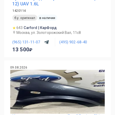
12) UAV 1.6L
1420114
б.у. оригинал
в наличии
643
Carford | КарФорд
Москва, ул. Золоторожский Вал, 11с8
(965) 131-11-07
(495) 902-68-40
13 500
09.08.2026