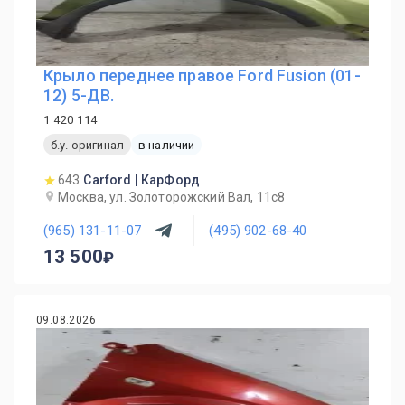
Крыло переднее правое Ford Fusion (01-
12) 5-ДВ.
1 420 114
б.у. оригинал
в наличии
643
Carford | КарФорд
Москва, ул. Золоторожский Вал, 11с8
(965) 131-11-07
(495) 902-68-40
13 500
09.08.2026