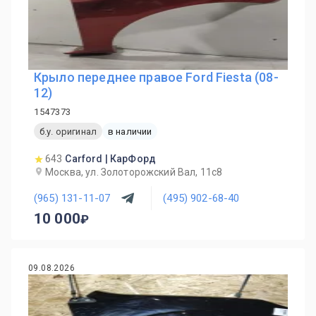
Крыло переднее правое Ford Fiesta (08-
12)
1547373
б.у. оригинал
в наличии
643
Carford | КарФорд
Москва, ул. Золоторожский Вал, 11с8
(965) 131-11-07
(495) 902-68-40
10 000
09.08.2026