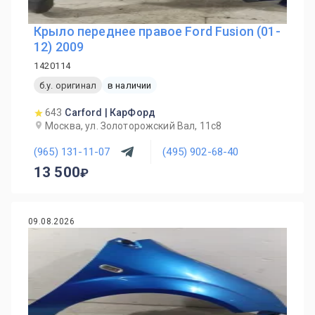
Крыло переднее правое Ford Fusion (01-
12) 2009
1420114
б.у. оригинал
в наличии
643
Carford | КарФорд
Москва, ул. Золоторожский Вал, 11с8
(965) 131-11-07
(495) 902-68-40
13 500
09.08.2026