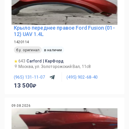
Крыло переднее правое Ford Fusion (01-
12) UAV 1.4L
1420114
б.у. оригинал
в наличии
643
Carford | КарФорд
Москва, ул. Золоторожский Вал, 11с8
(965) 131-11-07
(495) 902-68-40
13 500
09.08.2026