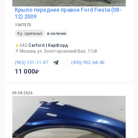
Крыло переднее правое Ford Fiesta (08-
12) 2009
1547373
б.у. оригинал
в наличии
643
Carford | КарФорд
Москва, ул. Золоторожский Вал, 11с8
(965) 131-11-07
(495) 902-68-40
11 000
09.08.2026