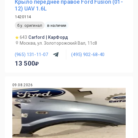
Крыло переднее правое Ford Fusion (01-
12) UAV 1.6L
1420114
б.у. оригинал
в наличии
643
Carford | КарФорд
Москва, ул. Золоторожский Вал, 11с8
(965) 131-11-07
(495) 902-68-40
13 500
09.08.2026