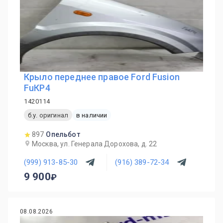
Крыло переднее правое Ford Fusion
FuКР4
1420114
б.у. оригинал
в наличии
897
Опельбот
Москва, ул. Генерала Дорохова, д. 22
(999) 913-85-30
(916) 389-72-34
9 900
08.08.2026