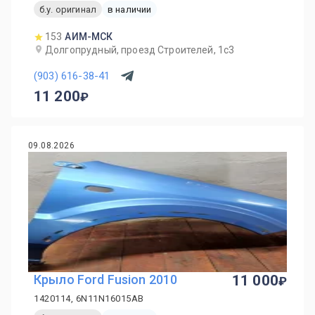
б.у. оригинал
в наличии
153
АИМ-МСК
Долгопрудный, проезд Строителей, 1с3
(903) 616-38-41
11 200
09.08.2026
Крыло Ford Fusion 2010
11 000
1420114, 6N11N16015AB