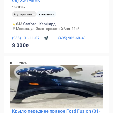
08) ХЭТЧБЕК
1528047
б.у. оригинал
в наличии
643
Carford | КарФорд
Москва, ул. Золоторожский Вал, 11с8
(965) 131-11-07
(495) 902-68-40
8 000
09.08.2026
Крыло переднее правое Ford Fusion (01-