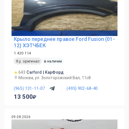
Крыло переднее правое Ford Fusion (01-
12) ХЭТЧБЕК
1 420 114
б.у. оригинал
в наличии
643
Carford | КарФорд
Москва, ул. Золоторожский Вал, 11с8
(965) 131-11-07
(495) 902-68-40
13 500
09.08.2026