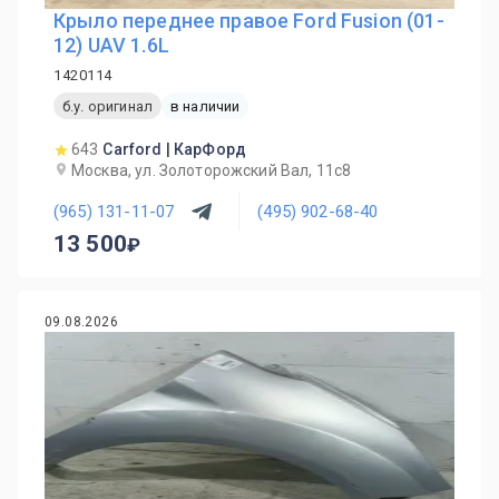
Крыло переднее правое Ford Fusion (01-
12) UAV 1.6L
1420114
б.у. оригинал
в наличии
643
Carford | КарФорд
Москва, ул. Золоторожский Вал, 11с8
(965) 131-11-07
(495) 902-68-40
13 500
09.08.2026