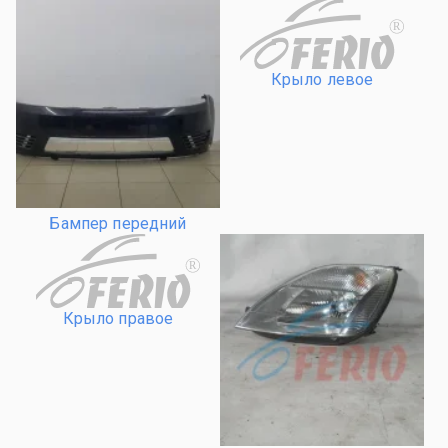
R
Крыло левое
Бампер передний
R
Крыло правое