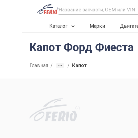
R
Каталог
Марки
Двигат
Капот Форд Фиеста I
Главная
/
/
Капот
R