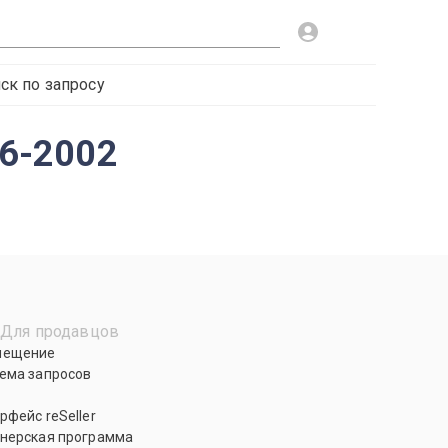
ск по запросу
96-2002
Для продавцов
мещение
ема запросов
рфейс reSeller
нерская программа