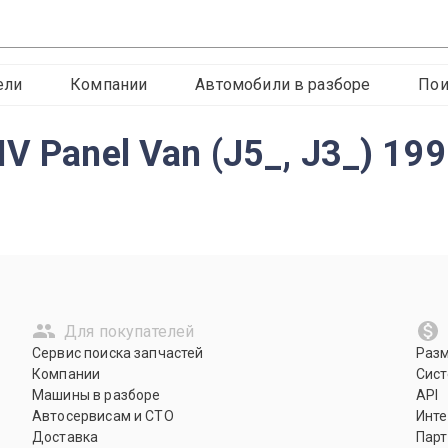
ели
Компании
Автомобили в разборе
Пои
V Panel Van (J5_, J3_) 19
Для покупателей
Сервис поиска запчастей
Раз
Компании
Сист
Машины в разборе
API
Автосервисам и СТО
Инте
Доставка
Парт