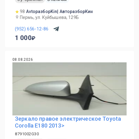
98
AvtoразборKin| АвторазборКин
Пермь, ул. Куйбышева, 129Б
(952) 656-12-86
1 000
08.08.2026
Зеркало правое электрическое Toyota
Corolla E180 2013>
8791002G30