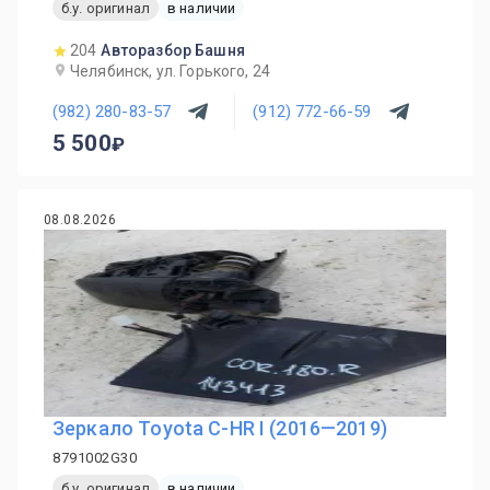
б.у. оригинал
в наличии
204
Авторазбор Башня
Челябинск, ул. Горького, 24
(982) 280-83-57
(912) 772-66-59
5 500
08.08.2026
Зеркало Toyota C-HR I (2016—2019)
8791002G30
б.у. оригинал
в наличии