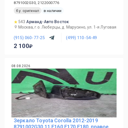
8791002G30, 2122000776
б.у. оригинал
в наличии
543
Арманд-Авто Восток
Москва, г.о. Люберцы, д. Марусино, ул. 1-я Луговая
(915) 060-77-25
(499) 110-54-49
2 100
08.08.2026
Зеркало Toyota Corolla 2012-2019
8791002G30 11 E160 E170 E180, правое