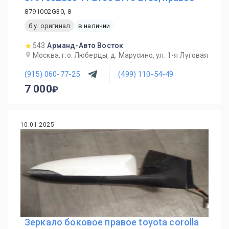
8791002G30, 8
б.у. оригинал
в наличии
543
Арманд-Авто Восток
Москва, г.о. Люберцы, д. Марусино, ул. 1-я Луговая
(915) 060-77-25
(499) 110-54-49
7 000
10.01.2025
Зеркало боковое правое toyota corolla