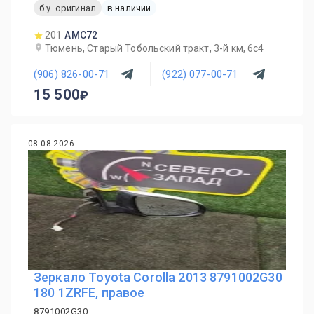
б.у. оригинал
в наличии
201
AMC72
Тюмень, Старый Тобольский тракт, 3-й км, 6с4
(906) 826-00-71
(922) 077-00-71
15 500
08.08.2026
Зеркало Toyota Corolla 2013 8791002G30
180 1ZRFE, правое
8791002G30