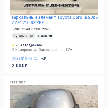
зеркальный элемент Toyota Corolla 2005
ZZE121L 3ZZFE
8790102040, 8790102240
б.у. оригинал
в наличии
76
Автодрайв42
Кемерово, ул. Односторонняя, 37А
(923) 510-62-22
2 000
09.08.2026