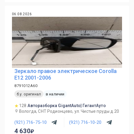
06.08.2026
Зеркало правое электрическое Corolla
E12 2001-2006
8791012A60
б.у. оригинал
в наличии
128
Авторазборка GigantAuto| ГигантАуто
Вологда, СНТ Родионцево, ул. Чистые пруды д.20
(921) 716-75-10
(921) 716-10-20
4 630