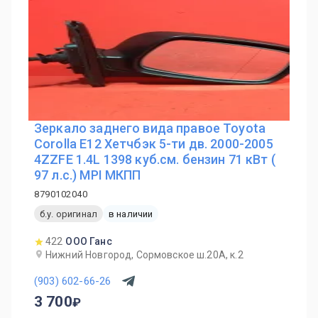
Зеркало заднего вида правое Toyota
Corolla E12 Хетчбэк 5-ти дв. 2000-2005
4ZZFE 1.4L 1398 куб.см. бензин 71 кВт (
97 л.с.) MPI МКПП
8790102040
б.у. оригинал
в наличии
422
ООО Ганс
Нижний Новгород, Сормовское ш.20А, к.2
(903) 602-66-26
3 700