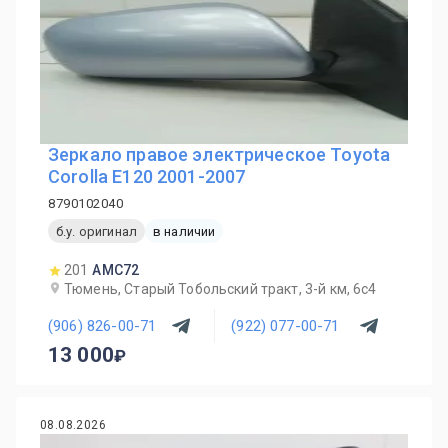
Зеркало правое электрическое Toyota
Corolla E120 2001-2007
8790102040
б.у. оригинал
в наличии
201
AMC72
Тюмень, Старый Тобольский тракт, 3-й км, 6с4
(906) 826-00-71
(922) 077-00-71
13 000
08.08.2026