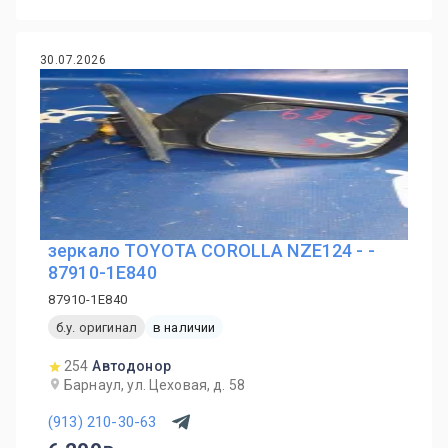
30.07.2026
зеркало TOYOTA COROLLA NZE124 - -
87910-1E840
87910-1E840
б.у. оригинал
в наличии
254
Автодонор
Барнаул, ул. Цеховая, д. 58
(913) 210-30-63