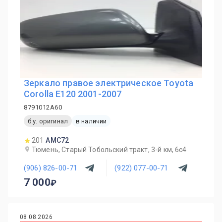
Зеркало правое электрическое Toyota
Corolla E120 2001-2007
8791012A60
б.у. оригинал
в наличии
201
AMC72
Тюмень, Старый Тобольский тракт, 3-й км, 6с4
(906) 826-00-71
(922) 077-00-71
7 000
08.08.2026