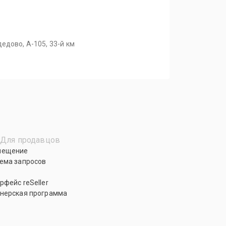
едово, А-105, 33-й км
Для продавцов
мещение
ема запросов
рфейс reSeller
нерская программа