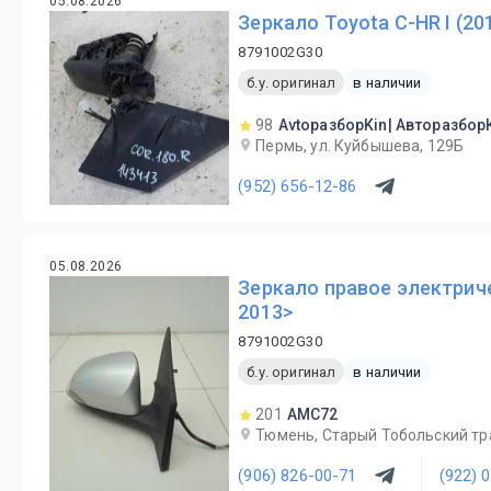
05.08.2026
Зеркало Toyota C-HR I (2
8791002G30
б.у. оригинал
в наличии
98
AvtoразборKin| Авторазбор
Пермь, ул. Куйбышева, 129Б
(952) 656-12-86
05.08.2026
Зеркало правое электриче
2013>
8791002G30
б.у. оригинал
в наличии
201
AMC72
Тюмень, Старый Тобольский трак
(906) 826-00-71
(922) 