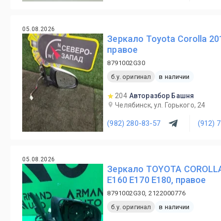
05.08.2026
Зеркало Toyota Corolla 20
правое
8791002G30
б.у. оригинал
в наличии
204
Авторазбор Башня
Челябинск, ул. Горького, 24
(982) 280-83-57
(912) 
05.08.2026
Зеркало TOYOTA COROLLA
E160 E170 E180, правое
8791002G30, 2122000776
б.у. оригинал
в наличии