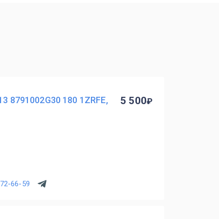
13 8791002G30 180 1ZRFE,
5 500
772-66-59