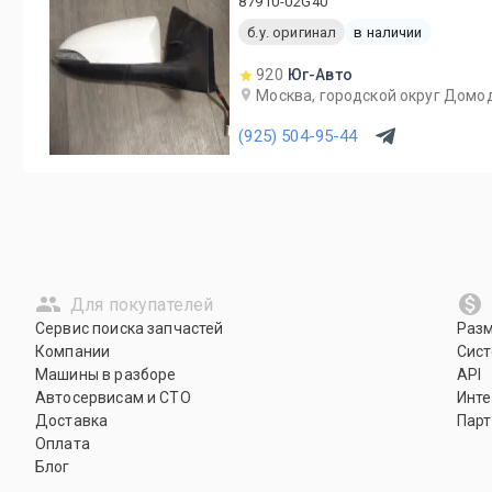
87910-02G40
б.у. оригинал
в наличии
920
Юг-Авто
Москва, городской округ Домод
(925) 504-95-44
Для покупателей
Сервис поиска запчастей
Раз
Компании
Сист
Машины в разборе
API
Автосервисам и СТО
Инте
Доставка
Парт
Оплата
Блог