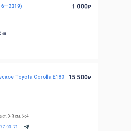
016—2019)
1 000
Кин
ское Toyota Corolla E180
15 500
т, 3-й км, 6с4
077-00-71