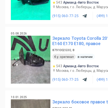
543
Арманд-Авто Восток
Москва, г.о. Люберцы, д. Маруси
(915) 060-77-25
(499) 
05.08.2026
Зеркало Toyota Corolla 2
E160 E170 E180, правое
8791002G30, 8
б.у. оригинал
в наличии
543
Арманд-Авто Восток
Москва, г.о. Люберцы, д. Маруси
(915) 060-77-25
(499) 
10.01.2025
Зеркало боковое правое to