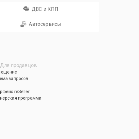
ДВС и КПП
Автосервисы
Для продавцов
мещение
ема запросов
рфейс reSeller
нерская программа