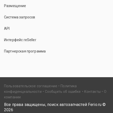
Размещение
Система запросов
API
Интерфейс reSeller
Партнерская программа
Пользовательское соглашение
Политика
конфиденциальности
Сообщить об ошибке
Контакты
О
компании
Все права защищены, поиск автозапчастей Ferio.ru ©
2026