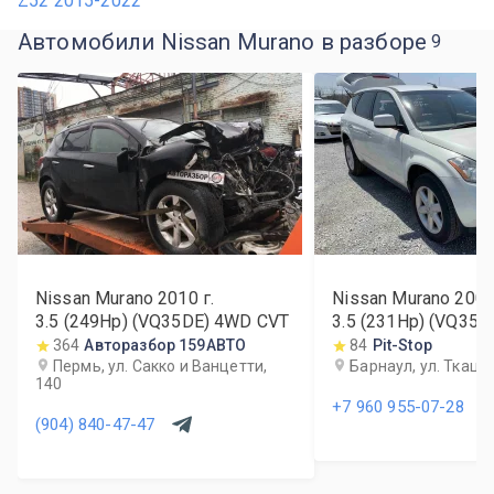
Z52 2015-2022
Автомобили Nissan Murano в разборе
9
Nissan Murano
2010
г.
Nissan Murano
200
3.5 (249Hp) (VQ35DE) 4WD CVT
3.5 (231Hp) (VQ35
364
Авторазбор 159АВТО
84
Pit-Stop
Пермь, ул. Сакко и Ванцетти,
Барнаул, ул. Ткацка
140
+7 960 955-07-28
(904) 840-47-47