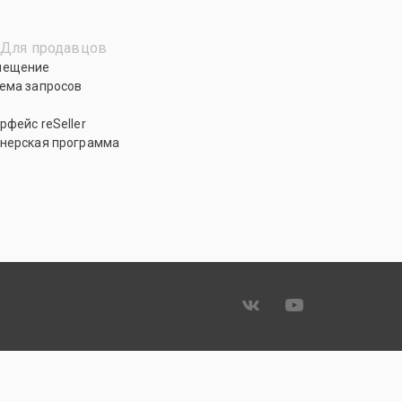
Для продавцов
мещение
ема запросов
рфейс reSeller
нерская программа