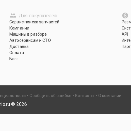
Для покупателей
Сервис поиска запчастей
Раз
Компании
Сист
Машины в разборе
API
Автосервисам и СТО
Инте
Доставка
Парт
Оплата
Блог
енциальности
Сообщить об ошибке
Контакты
О компании
io.ru ©
2026