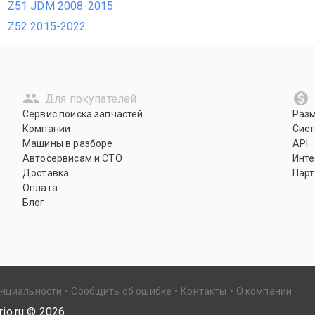
Z51 JDM 2008-2015
Z52 2015-2022
Для покупателей
Сервис поиска запчастей
Раз
Компании
Сист
Машины в разборе
API
Автосервисам и СТО
Инте
Доставка
Парт
Оплата
Блог
енциальности
Сообщить об ошибке
Контакты
О компании
io.ru ©
2026