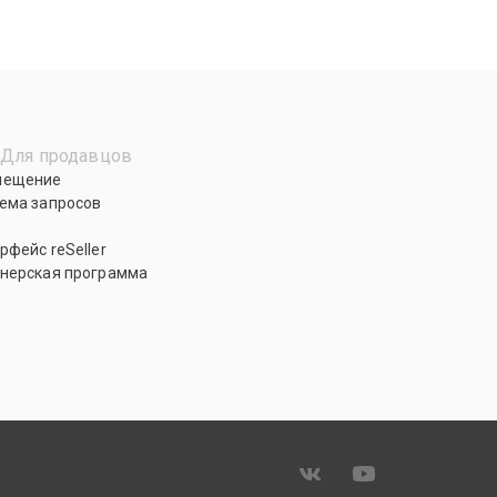
Для продавцов
мещение
ема запросов
рфейс reSeller
нерская программа