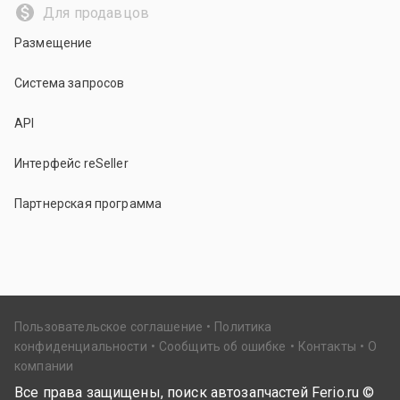
Для продавцов
Размещение
Система запросов
API
Интерфейс reSeller
Партнерская программа
Пользовательское соглашение
Политика
конфиденциальности
Сообщить об ошибке
Контакты
О
компании
Все права защищены, поиск автозапчастей Ferio.ru ©