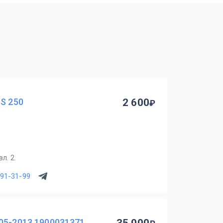
IS 250
2 600
л. 2.
391-31-99
05-2013 1900031371