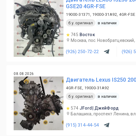
GSE20 4GR-FSE
19000-31371, 19000-31A92, 4GR-FSE
б.у. оригинал
в наличии
745
Восток
Москва, пос. Новобратцевский, 
(926) 250-72-22
(926) 
08.08.2026
Двигатель Lexus IS250 20
4GR-FSE, 19000-31A92
б.у. оригинал
в наличии
574
JFord| ДжейФорд
Балашиха, проспект Ленина, вл.
(915) 314-44-54