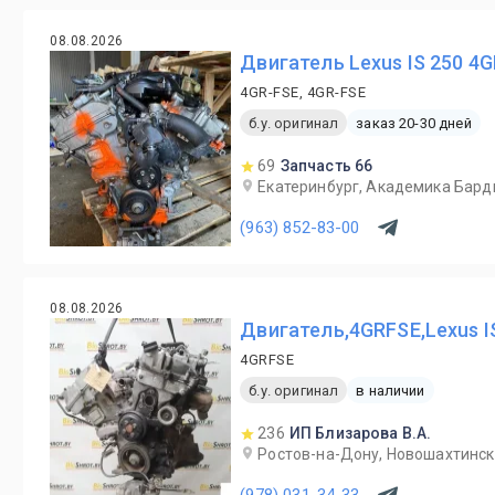
08.08.2026
Двигатель Lexus IS 250 4
4GR-FSE, 4GR-FSE
б.у. оригинал
заказ 20-30 дней
69
Запчасть 66
Екатеринбург, Академика Бард
(963) 852-83-00
08.08.2026
Двигатель,4GRFSE,Lexus I
4GRFSE
б.у. оригинал
в наличии
236
ИП Близарова В.А.
Ростов-на-Дону, Новошахтинск,
(978) 031-34-33