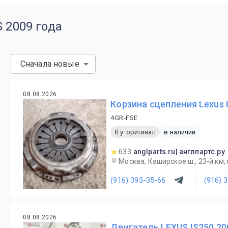
S 2009 года
Сначала новые
08.08.2026
Корзина сцепления Lexus 
4GR-FSE
б.у. оригинал
в наличии
633
anglparts.ru| англпартс.ру
Москва, Каширское ш., 23-й км, в
(916) 393-35-66
(916) 
08.08.2026
Двигатель LEXUS IS250 20