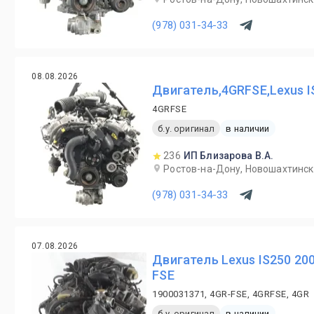
(978) 031-34-33
08.08.2026
Двигатель,4GRFSE,Lexus I
4GRFSE
б.у. оригинал
в наличии
236
ИП Близарова В.А.
Ростов-на-Дону, Новошахтинск,
(978) 031-34-33
07.08.2026
Двигатель Lexus IS250 20
FSE
1900031371, 4GR-FSE, 4GRFSE, 4GR
б.у. оригинал
в наличии