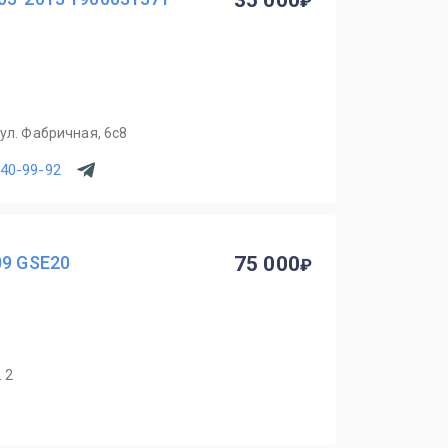
35 000
ул. Фабричная, 6с8
540-99-92
09 GSE20
75 000
 2