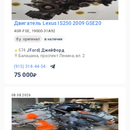
Двигатель Lexus IS250 2009 GSE20
4GR-FSE, 19000-31A92
б.у. оригинал
в наличии
574
JFord| ДжейФорд
Балашиха, проспект Ленина, вл. 2
(915) 314-44-54
75 000
08.08.2026