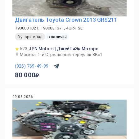
Двигатель Toyota Crown 2013 GRS211
1900031B21, 1900031371, 4GR-FSE
б.у. оригинал
в наличии
523
JPN Motors | ДжейПиЭн Моторс
Москва, 1-й Cтрелковый переулок 8Вс1
(926) 769-49-99
80 000
09.08.2026