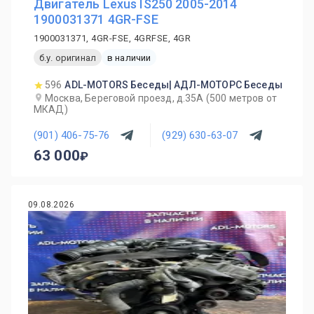
Двигатель Lexus IS250 2005-2014
1900031371 4GR-FSE
1900031371, 4GR-FSE, 4GRFSE, 4GR
б.у. оригинал
в наличии
596
ADL-MOTORS Беседы| АДЛ-МОТОРС Беседы
Москва, Береговой проезд, д.35А (500 метров от
МКАД)
(901) 406-75-76
(929) 630-63-07
63 000
09.08.2026