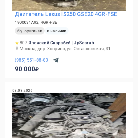
Двигатель Lexus IS250 GSE20 4GR-FSE
1900031A92, 4GR-FSE
б.у. оригинал
в наличии
807
Японский Скарабей | JpScarab
Москва, дер. Ховрино, ул. Осташковская, 31
(985) 551-88-83
90 000
08.08.2026