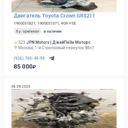
Двигатель Toyota Crown GRS211
1900031B21, 1900031371, 4GR-FSE
б.у. оригинал
в наличии
523
JPN Motors | ДжейПиЭн Моторс
Москва, 1-й Cтрелковый переулок 8Вс1
(926) 769-49-99
85 000
08.08.2026