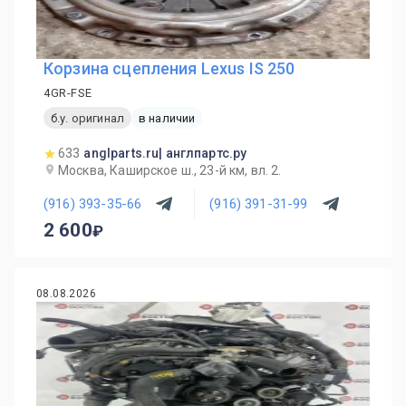
Корзина сцепления Lexus IS 250
4GR-FSE
б.у. оригинал
в наличии
633
anglparts.ru| англпартс.ру
Москва, Каширское ш., 23-й км, вл. 2.
(916) 393-35-66
(916) 391-31-99
2 600
08.08.2026