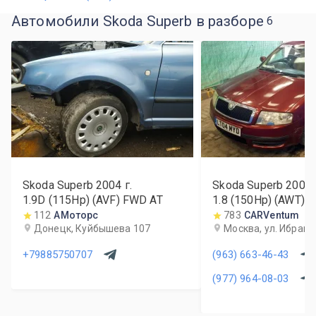
Автомобили Skoda Superb в разборе
6
Skoda Superb
2004
г.
Skoda Superb
2004
1.9D (115Hp) (AVF) FWD AT
1.8 (150Hp) (AWT)
112
АМоторс
783
CARVentum
Донецк, Куйбышева 107
Москва, ул. Ибраги
+79885750707
(963) 663-46-43
(977) 964-08-03