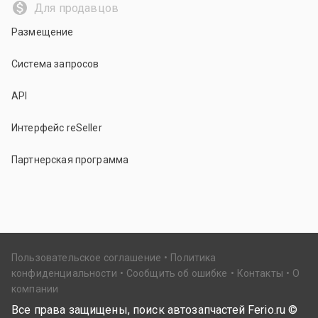
Для продавцов
Размещение
Система запросов
API
Интерфейс reSeller
Партнерская программа
Пользовательское соглашение
Политика
конфиденциальности
Сообщить об ошибке
Контакты
О
компании
Все права защищены, поиск автозапчастей Ferio.ru ©