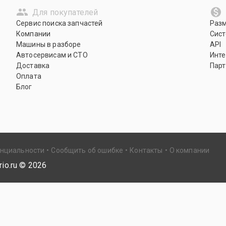
Для покупателей
Сервис поиска запчастей
Раз
Компании
Сист
Машины в разборе
API
Автосервисам и СТО
Инте
Доставка
Парт
Оплата
Блог
енциальности
Сообщить об ошибке
Контакты
О компании
io.ru ©
2026