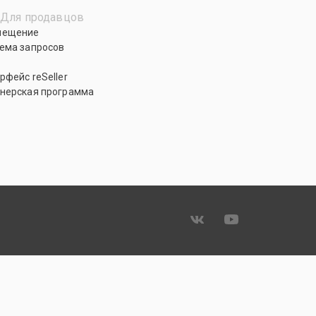
Для продавцов
мещение
ема запросов
рфейс reSeller
нерская программа