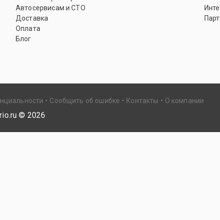
Автосервисам и СТО
Инте
Доставка
Парт
Оплата
Блог
енциальности
Сообщить об ошибке
Контакты
О компании
io.ru ©
2026