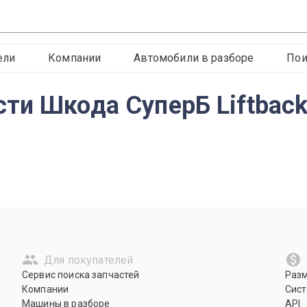
ели
Компании
Автомобили в разборе
Пои
и Шкода СуперБ Liftback I
Для покупателей
Сервис поиска запчастей
Раз
Компании
Сист
Машины в разборе
API