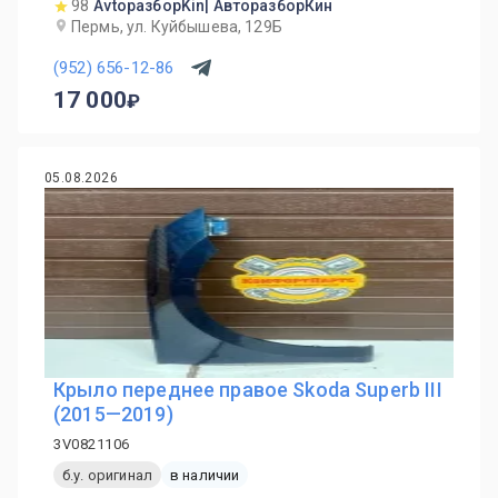
98
AvtoразборKin| АвторазборКин
Пермь, ул. Куйбышева, 129Б
(952) 656-12-86
17 000
05.08.2026
Крыло переднее правое Skoda Superb III
(2015—2019)
3V0821106
б.у. оригинал
в наличии