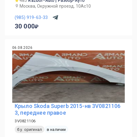
485
Razbor-Auto | Разбор-Ауто
Москва, Окружной проезд, 10Ас10
(985) 919-63-33
30 000
06.08.2026
Крыло Skoda Superb 2015-нв 3V0821106
3, переднее правое
3V0821106
б.у. оригинал
в наличии