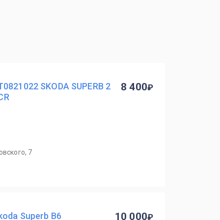
T0821022 SKODA SUPERB 2
8 400
 CR
овского, 7
oda Superb B6
10 000