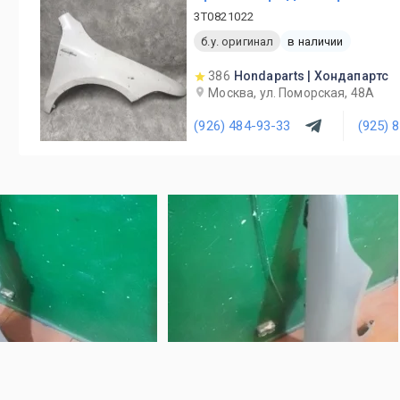
3T0821022
б.у. оригинал
в наличии
386
Hondaparts | Хондапартс
Москва, ул. Поморская, 48А
(926) 484-93-33
(925) 