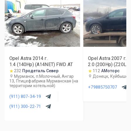
Opel Astra
2014
г.
Opel Astra
2007
г.
1.4 (140Hp) (A14NET) FWD AT
2.0 (200Hp) (Z20L
232
Продеталь Север
112
АМоторс
Мурманск, п.Молочный, Ангар
Донецк, Куйбышев
13, Птицефабрика Мурманская (на
территории котельной)
+79885750707
(911) 807-34-19
(911) 300-22-71