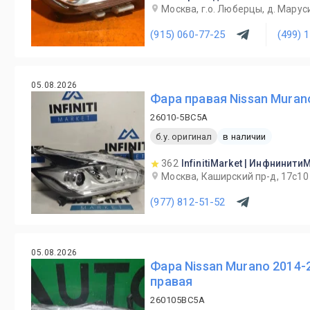
Москва, г.о. Люберцы, д. Маруси
(915) 060-77-25
(499) 
05.08.2026
Фара правая Nissan Muran
26010-5BC5A
б.у. оригинал
в наличии
362
InfinitiMarket | Инфнинити
Москва, Каширский пр-д, 17с10
(977) 812-51-52
05.08.2026
Фара Nissan Murano 2014-
правая
260105BC5A