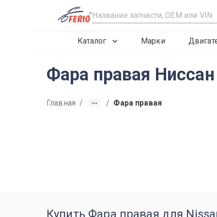
R
Каталог
Марки
Двигат
Фара правая Ниссан
Главная
/
/
Фара правая
2016
2015
2017
Купить Фара правая для Nissa