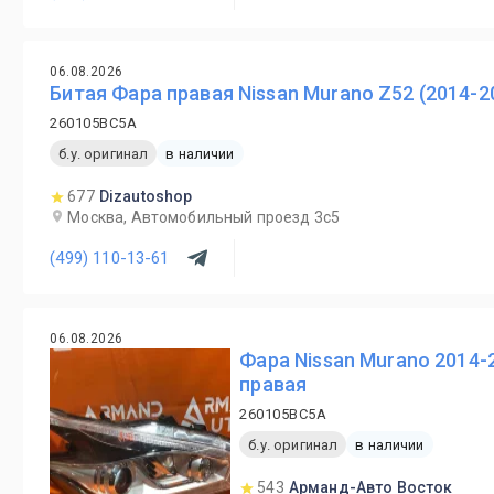
06.08.2026
Битая Фара правая Nissan Murano Z52 (2014-2
260105BC5A
б.у. оригинал
в наличии
677
Dizautoshop
Москва, Автомобильный проезд 3с5
(499) 110-13-61
06.08.2026
Фара Nissan Murano 2014-
правая
260105BC5A
б.у. оригинал
в наличии
543
Арманд-Авто Восток