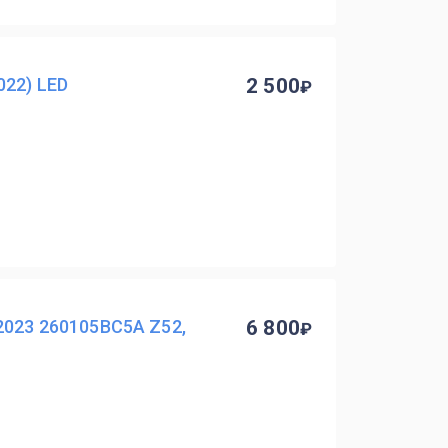
022) LED
2 500
2023 260105BC5A Z52,
6 800