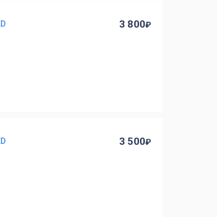
ED
3 800
ED
3 500