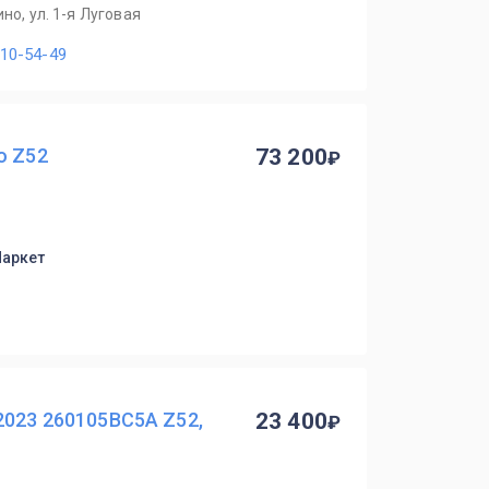
но, ул. 1-я Луговая
110-54-49
o Z52
73 200
Маркет
2023 260105BC5A Z52,
23 400