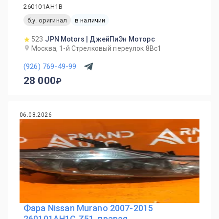
260101AH1B
б.у. оригинал
в наличии
523
JPN Motors | ДжейПиЭн Моторс
Москва, 1-й Cтрелковый переулок 8Вс1
(926) 769-49-99
28 000
06.08.2026
Фара Nissan Murano 2007-2015
260101AH1C Z51, правая