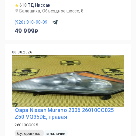
618
ТД Ниссан
Балашиха, Объездное шоссе, 8
(926) 810-90-09
49 999
06.08.2026
Фара Nissan Murano 2006 26010CC025
Z50 VQ35DE, правая
26010CC025
б.у. оригинал
в наличии