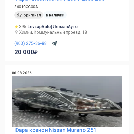
26010CC00A
б.у. оригинал
в наличии
395
LevzapAuto| ЛевзапАуто
Химки, Коммунальный проезд, 18
(903) 275-36-88
20 000
06.08.2026
Фара ксенон Nissan Murano Z51