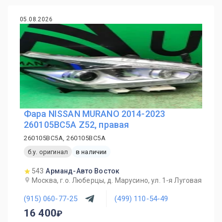
05.08.2026
Фара NISSAN MURANO 2014-2023
260105BC5A Z52, правая
260105BC5A, 260105BC5A
б.у. оригинал
в наличии
543
Арманд-Авто Восток
Москва, г.о. Люберцы, д. Марусино, ул. 1-я Луговая
(915) 060-77-25
(499) 110-54-49
16 400