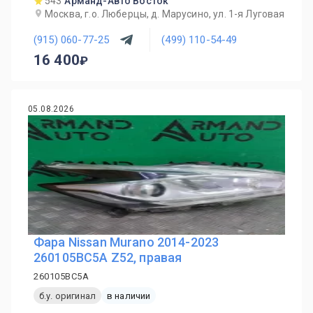
543
Арманд-Авто Восток
Москва, г.о. Люберцы, д. Марусино, ул. 1-я Луговая
(915) 060-77-25
(499) 110-54-49
16 400
05.08.2026
Фара Nissan Murano 2014-2023
260105BC5A Z52, правая
260105BC5A
б.у. оригинал
в наличии