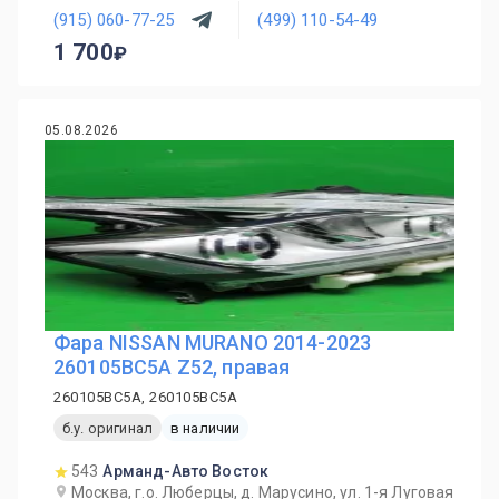
(915) 060-77-25
(499) 110-54-49
1 700
05.08.2026
Фара NISSAN MURANO 2014-2023
260105BC5A Z52, правая
260105BC5A, 260105BC5A
б.у. оригинал
в наличии
543
Арманд-Авто Восток
Москва, г.о. Люберцы, д. Марусино, ул. 1-я Луговая