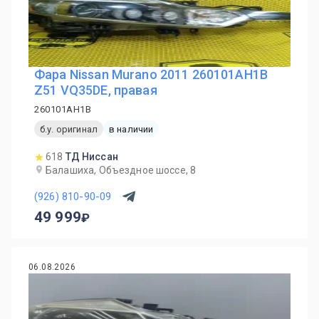
Фара Nissan Murano 2011 260101AH1B
Z51 VQ35DE, правая
260101AH1B
б.у. оригинал
в наличии
618
ТД Ниссан
Балашиха, Объездное шоссе, 8
(926) 810-90-09
49 999
06.08.2026