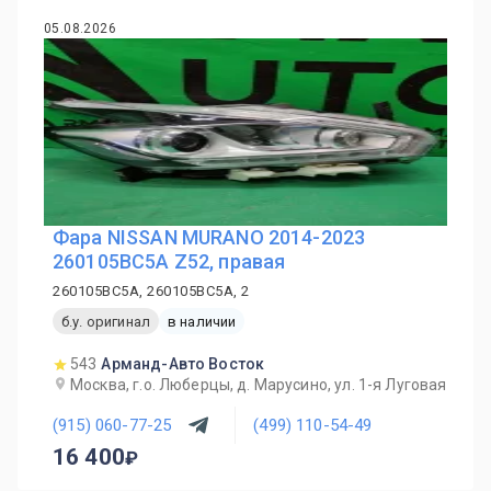
05.08.2026
Фара NISSAN MURANO 2014-2023
260105BC5A Z52, правая
260105BC5A, 260105BC5A, 2
б.у. оригинал
в наличии
543
Арманд-Авто Восток
Москва, г.о. Люберцы, д. Марусино, ул. 1-я Луговая
(915) 060-77-25
(499) 110-54-49
16 400