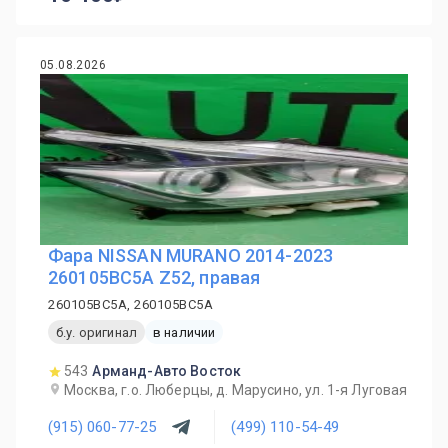
05.08.2026
Фара NISSAN MURANO 2014-2023
260105BC5A Z52, правая
260105BC5A, 260105BC5A
б.у. оригинал
в наличии
543
Арманд-Авто Восток
Москва, г.о. Люберцы, д. Марусино, ул. 1-я Луговая
(915) 060-77-25
(499) 110-54-49