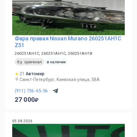
Фара правая Nissan Murano 260251AH1C
Z51
260251AH1C, 260251AH1C, 260251AH1B
б.у. оригинал
в наличии
21
Автомир
Санкт-Петербург, Киевская улица, 5ВА
(911) 736-65-56
27 000
05.08.2026