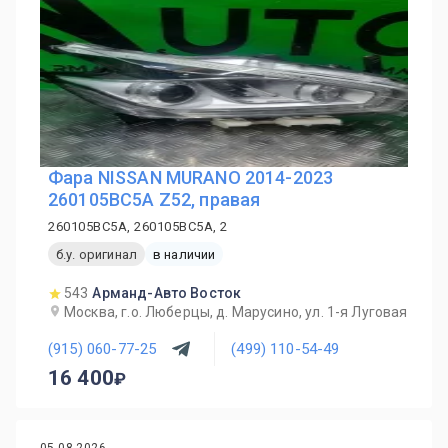
Фара NISSAN MURANO 2014-2023
260105BC5A Z52, правая
260105BC5A, 260105BC5A, 2
б.у. оригинал
в наличии
543
Арманд-Авто Восток
Москва, г.о. Люберцы, д. Марусино, ул. 1-я Луговая
(915) 060-77-25
(499) 110-54-49
16 400