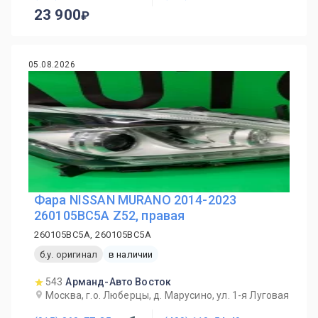
23 900
05.08.2026
Фара NISSAN MURANO 2014-2023
260105BC5A Z52, правая
260105BC5A, 260105BC5A
б.у. оригинал
в наличии
543
Арманд-Авто Восток
Москва, г.о. Люберцы, д. Марусино, ул. 1-я Луговая