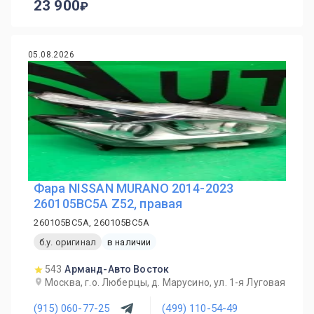
23 900
05.08.2026
Фара NISSAN MURANO 2014-2023
260105BC5A Z52, правая
260105BC5A, 260105BC5A
б.у. оригинал
в наличии
543
Арманд-Авто Восток
Москва, г.о. Люберцы, д. Марусино, ул. 1-я Луговая
(915) 060-77-25
(499) 110-54-49