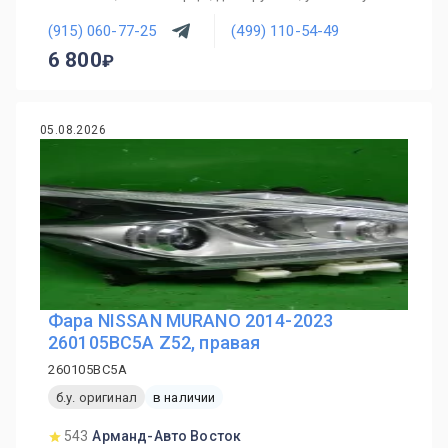
(915) 060-77-25
(499) 110-54-49
6 800
05.08.2026
Фара NISSAN MURANO 2014-2023
260105BC5A Z52, правая
260105BC5A
б.у. оригинал
в наличии
543
Арманд-Авто Восток