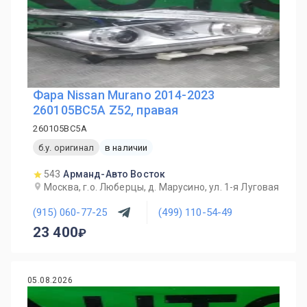
Фара Nissan Murano 2014-2023
260105BC5A Z52, правая
260105BC5A
б.у. оригинал
в наличии
543
Арманд-Авто Восток
Москва, г.о. Люберцы, д. Марусино, ул. 1-я Луговая
(915) 060-77-25
(499) 110-54-49
23 400
05.08.2026