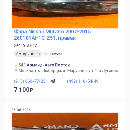
Фара Nissan Murano 2007-2015
260101AH1C Z51, правая
260101AH1C
б.у. оригинал
в наличии
543
Арманд-Авто Восток
Москва, г.о. Люберцы, д. Марусино, ул. 1-я Луговая
(915) 060-77-25
(499) 110-54-49
7 100
06.08.2026