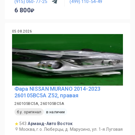
(915) 060-77-25
(499) 110-54-49
6 800
05.08.2026
Фара NISSAN MURANO 2014-2023
260105BC5A Z52, правая
260105BC5A, 260105BC5A
б.у. оригинал
в наличии
543
Арманд-Авто Восток
Москва, г.о. Люберцы, д. Марусино, ул. 1-я Луговая