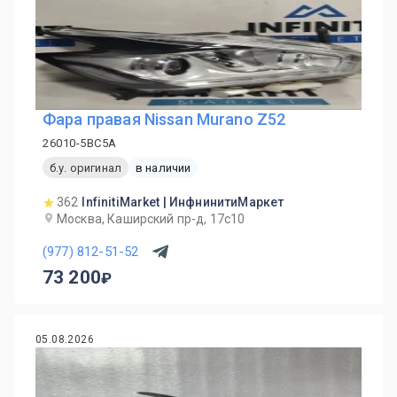
Фара правая Nissan Murano Z52
26010-5BC5A
б.у. оригинал
в наличии
362
InfinitiMarket | ИнфнинитиМаркет
Москва, Каширский пр-д, 17с10
(977) 812-51-52
73 200
05.08.2026