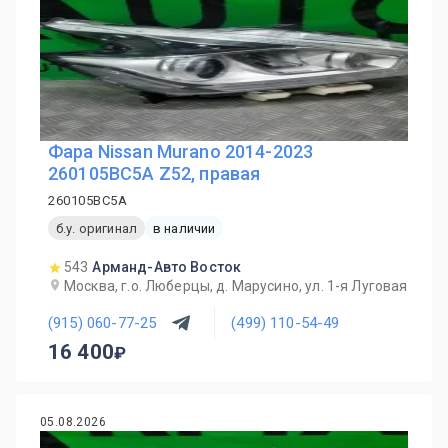
Фара Nissan Murano 2014-2023
260105BC5A Z52, правая
260105BC5A
б.у. оригинал
в наличии
543
Арманд-Авто Восток
Москва, г.о. Люберцы, д. Марусино, ул. 1-я Луговая
(915) 060-77-25
(499) 110-54-49
16 400
05.08.2026