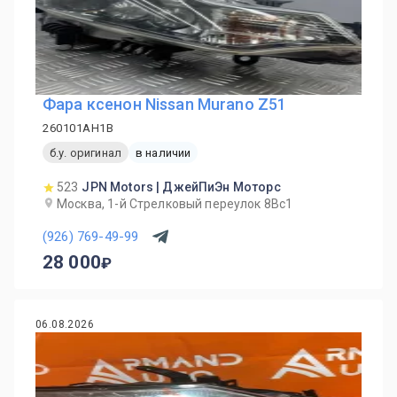
Фара ксенон Nissan Murano Z51
260101AH1B
б.у. оригинал
в наличии
523
JPN Motors | ДжейПиЭн Моторс
Москва, 1-й Cтрелковый переулок 8Вс1
(926) 769-49-99
28 000
06.08.2026