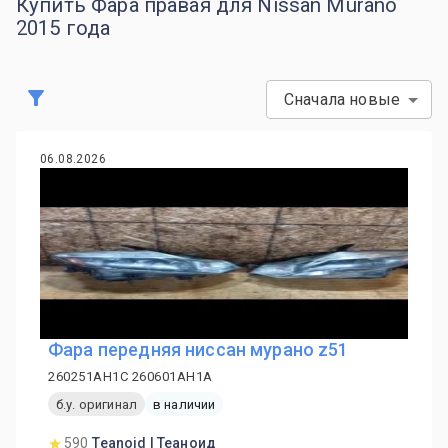
Купить Фара правая для Nissan Murano
2015 года
Сначала новые
06.08.2026
Фара передняя ниссан мурано z51
260251AH1C 260601AH1A
б.у. оригинал
в наличии
590
Teanoid | Теаноид