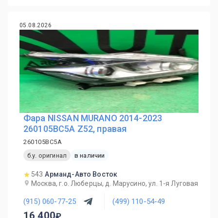
05.08.2026
Фара NISSAN MURANO 2014-2023
260105BC5A Z52, правая
260105BC5A
б.у. оригинал
в наличии
543
Арманд-Авто Восток
Москва, г.о. Люберцы, д. Марусино, ул. 1-я Луговая
(915) 060-77-25
(499) 110-54-49
16 400