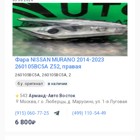
05.08.2026
Фара NISSAN MURANO 2014-2023
260105BC5A Z52, правая
260105BC5A, 260105BC5A, 2
б.у. оригинал
в наличии
543
Арманд-Авто Восток
Москва, г.о. Люберцы, д. Марусино, ул. 1-я Луговая
(915) 060-77-25
(499) 110-54-49
6 800