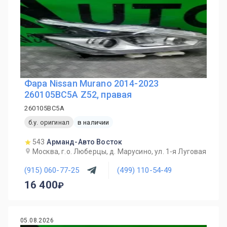
Фара Nissan Murano 2014-2023
260105BC5A Z52, правая
260105BC5A
б.у. оригинал
в наличии
543
Арманд-Авто Восток
Москва, г.о. Люберцы, д. Марусино, ул. 1-я Луговая
(915) 060-77-25
(499) 110-54-49
16 400
05.08.2026