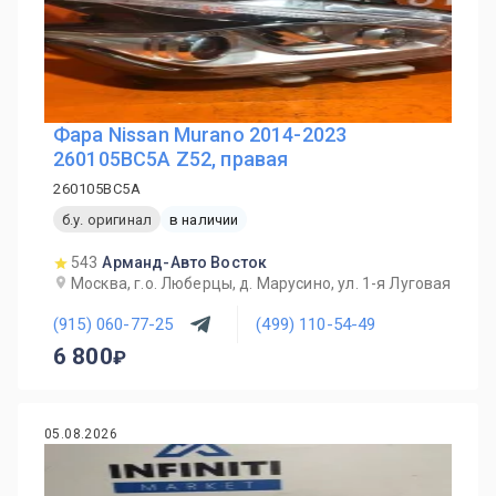
Фара Nissan Murano 2014-2023
260105BC5A Z52, правая
260105BC5A
б.у. оригинал
в наличии
543
Арманд-Авто Восток
Москва, г.о. Люберцы, д. Марусино, ул. 1-я Луговая
(915) 060-77-25
(499) 110-54-49
6 800
05.08.2026