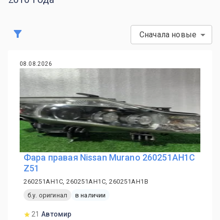
Сначала новые
08.08.2026
Фара правая Nissan Murano 260251AH1C
Z51
260251AH1C, 260251AH1C, 260251AH1B
б.у. оригинал
в наличии
21
Автомир