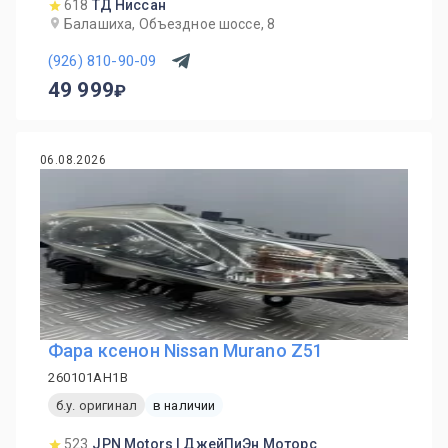
618
ТД Ниссан
Балашиха, Объездное шоссе, 8
(926) 810-90-09
49 999
06.08.2026
Фара ксенон Nissan Murano Z51
260101AH1B
б.у. оригинал
в наличии
523
JPN Motors | ДжейПиЭн Моторс