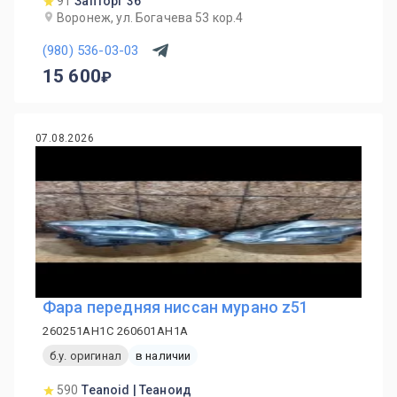
91
Запторг 36
Воронеж, ул. Богачева 53 кор.4
(980) 536-03-03
15 600
07.08.2026
Фара передняя ниссан мурано z51
260251AH1C 260601AH1A
б.у. оригинал
в наличии
590
Teanoid | Теаноид