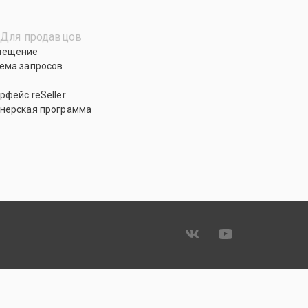
Для продавцов
мещение
ема запросов
рфейс reSeller
нерская программа