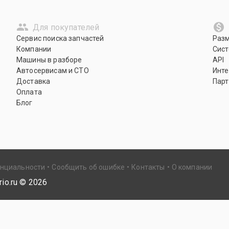
Для покупателей
Сервис поиска запчастей
Раз
Компании
Сист
Машины в разборе
API
Автосервисам и СТО
Инте
Доставка
Парт
Оплата
Блог
енциальности
Сообщить об ошибке
Контакты
О компании
io.ru ©
2026