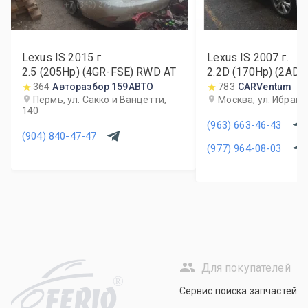
Lexus IS
2015
г.
Lexus IS
2007
г.
2.5 (205Hp) (4GR-FSE) RWD AT
2.2D (170Hp) (2AD
MT
364
Авторазбор 159АВТО
783
CARVentum
Пермь, ул. Сакко и Ванцетти,
Москва, ул. Ибраги
140
(963) 663-46-43
(904) 840-47-47
(977) 964-08-03
Для покупателей
R
Сервис поиска запчастей