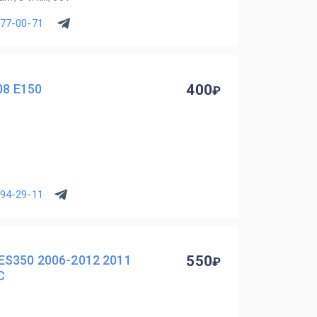
077-00-71
08 E150
400
294-29-11
ES350 2006-2012 2011
550
С