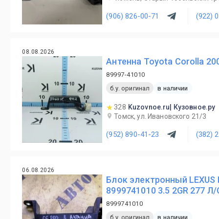
(906) 826-00-71
(922) 
08.08.2026
Антенна Toyota Corolla 20
89997-41010
б.у. оригинал
в наличии
328
Kuzovnoe.ru| Кузовное.ру
Томск, ул. Ивановского 21/3
(952) 890-41-23
(382) 
06.08.2026
Блок электронный LEXUS 
8999741010 3.5 2GR 277 Л/
8999741010
б.у. оригинал
в наличии