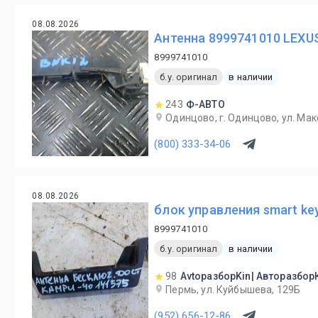
08.08.2026
Антенна 8999741010 LEXUS 
8999741010
б.у. оригинал
в наличии
243
Ф-АВТО
Одинцово, г. Одинцово, ул. Мак
(800) 333-34-06
08.08.2026
блок управления smart key
8999741010
б.у. оригинал
в наличии
98
AvtoразборKin| Авторазбор
Пермь, ул. Куйбышева, 129Б
(952) 656-12-86