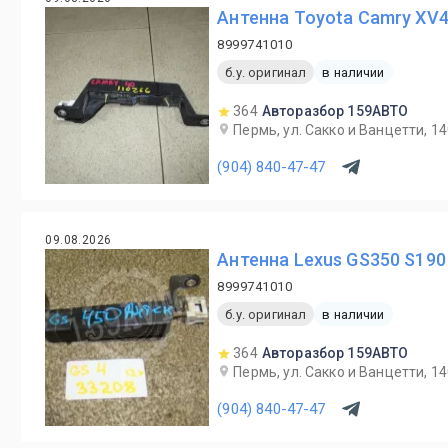
Антенна Toyota Camry XV
8999741010
б.у. оригинал
в наличии
364
Авторазбор 159АВТО
Пермь, ул. Сакко и Ванцетти, 1
(904) 840-47-47
09.08.2026
Антенна Lexus GS350 S190
8999741010
б.у. оригинал
в наличии
364
Авторазбор 159АВТО
Пермь, ул. Сакко и Ванцетти, 1
(904) 840-47-47