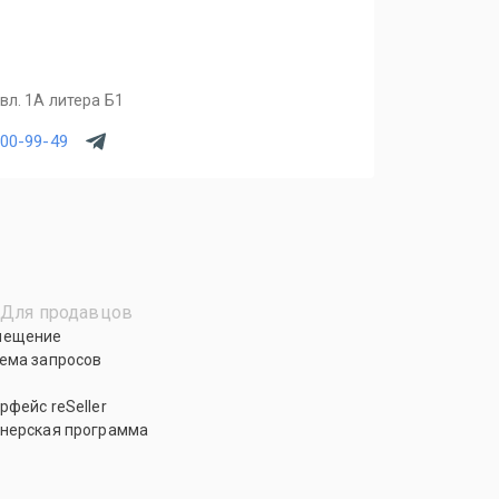
вл. 1А литера Б1
900-99-49
Для продавцов
мещение
ема запросов
рфейс reSeller
нерская программа