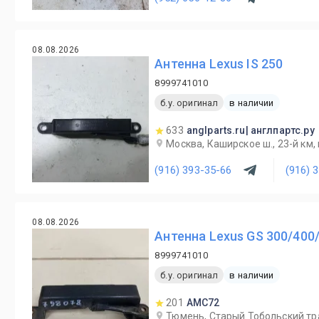
08.08.2026
Антенна Lexus IS 250
8999741010
б.у. оригинал
в наличии
633
anglparts.ru| англпартс.ру
Москва, Каширское ш., 23-й км, в
(916) 393-35-66
(916) 
08.08.2026
Антенна Lexus GS 300/400/
8999741010
б.у. оригинал
в наличии
201
AMC72
Тюмень, Старый Тобольский трак