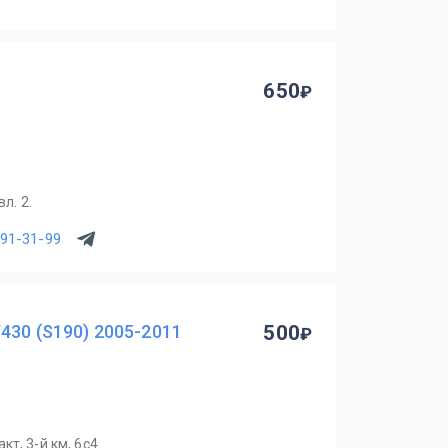
650
л. 2.
391-31-99
430 (S190) 2005-2011
500
т, 3-й км, 6с4