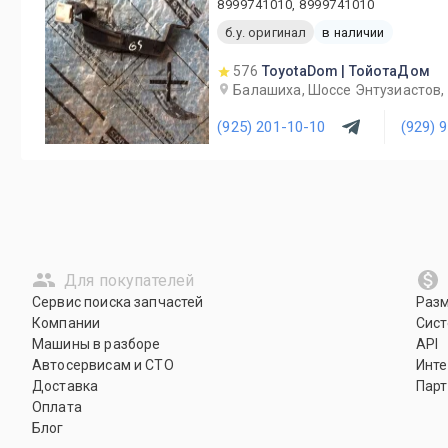
8999741010, 8999741010
б.у. оригинал
в наличии
576
ToyotaDom | ТойотаДом
Балашиха, Шоссе Энтузиастов, 
(925) 201-10-10
(929) 
Для покупателей
Сервис поиска запчастей
Раз
Компании
Сист
Машины в разборе
API
Автосервисам и СТО
Инте
Доставка
Парт
Оплата
Блог