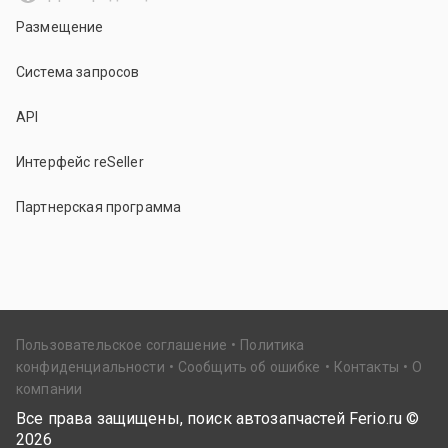
Размещение
Система запросов
API
Интерфейс reSeller
Партнерская программа
Пользовательское соглашение
Политика
конфиденциальности
Сообщить об ошибке
Контакты
О
компании
Все права защищены, поиск автозапчастей Ferio.ru ©
2026