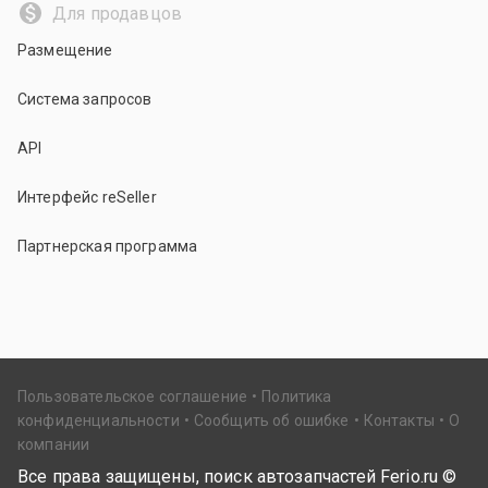
Для продавцов
Размещение
Система запросов
API
Интерфейс reSeller
Партнерская программа
Пользовательское соглашение
Политика
конфиденциальности
Сообщить об ошибке
Контакты
О
компании
Все права защищены, поиск автозапчастей Ferio.ru ©