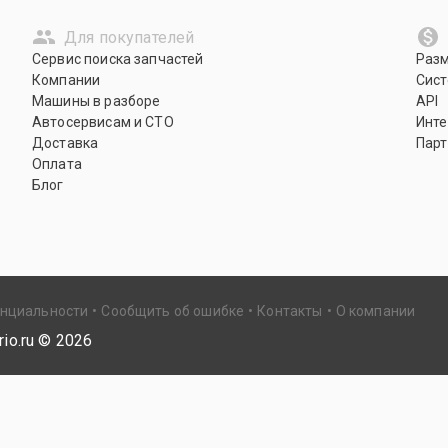
Для покупателей
Сервис поиска запчастей
Раз
Компании
Сист
Машины в разборе
API
Автосервисам и СТО
Инте
Доставка
Парт
Оплата
Блог
енциальности
Сообщить об ошибке
Контакты
О компании
io.ru ©
2026