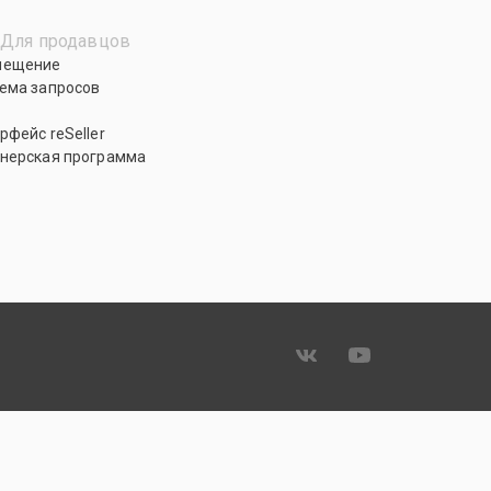
Для продавцов
мещение
ема запросов
рфейс reSeller
нерская программа